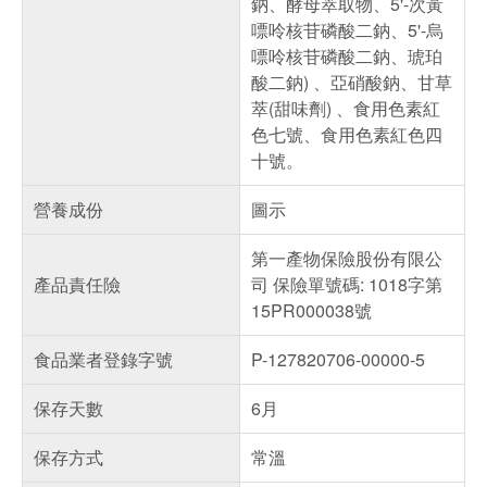
鈉、酵母萃取物、5'-次黃
嘌呤核苷磷酸二鈉、5'-烏
嘌呤核苷磷酸二鈉、琥珀
酸二鈉) 、亞硝酸鈉、甘草
萃(甜味劑) 、食用色素紅
色七號、食用色素紅色四
十號。
營養成份
圖示
第一產物保險股份有限公
產品責任險
司 保險單號碼: 1018字第
15PR000038號
食品業者登錄字號
P-127820706-00000-5
保存天數
6月
保存方式
常溫