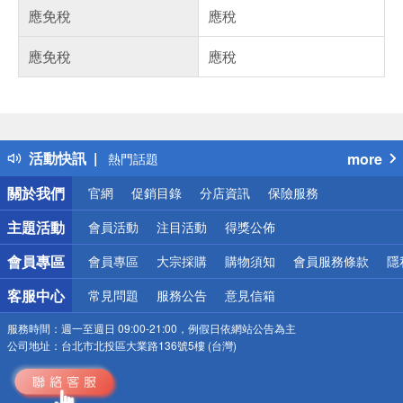
應免稅
應稅
應免稅
應稅
偏遠地區配送
詐騙網頁！請小心！
得獎公告
活動快訊
more
熱門話題
銀行優惠
關於我們
官網
促銷目錄
分店資訊
保險服務
偏遠地區配送
詐騙網頁！請小心！
主題活動
會員活動
注目活動
得獎公佈
會員專區
會員專區
大宗採購
購物須知
會員服務條款
隱
客服中心
常見問題
服務公告
意見信箱
服務時間：
週一至週日 09:00-21:00，例假日依網站公告為主
公司地址：
台北市北投區大業路136號5樓 (台灣)