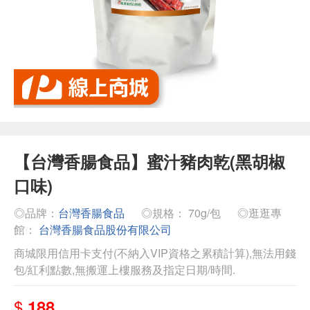
【台灣香腸食品】蜜汁豬肉乾(黑胡椒
口味)
◎品牌：
台灣香腸食品
◎規格： 70g/包
◎逛逛專
館：
台灣香腸食品股份有限公司
商城限用信用卡支付(不納入VIP資格之累積計算),無法用錢
包/紅利點數,無搬運上樓服務及指定日期/時間.
$
188