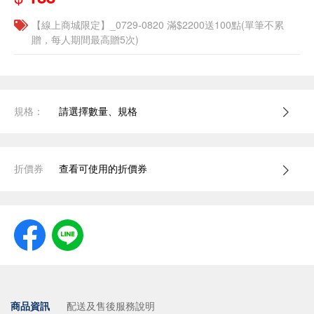
【線上商城限定】_0729-0820 滿$2200送100點(單筆不累
贈，每人期間最高贈5次)
規格：
請選擇數量、規格
折價券
查看可使用的折價券
商品資訊
配送及售後服務說明