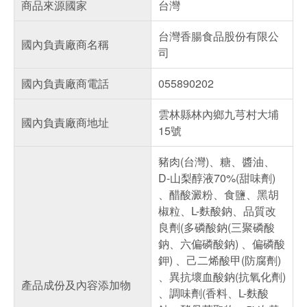
商品來源國家
台灣
台灣香腸食品股份有限公
國內負責廠商名稱
司
國內負責廠商電話
055890202
雲林縣林內鄉九芎村大埔
國內負責廠商地址
15號
豬肉(台灣)、糖、醬油、
D-山梨醇液70%(甜味劑)
、醋酸澱粉、食鹽、黑胡
椒粒、L-麩酸鈉、品質改
良劑(多磷酸鈉(三聚磷酸
鈉、六偏磷酸鈉) 、偏磷酸
鉀) 、己二烯酸甲(防腐劑)
、異抗壞血酸鈉(抗氧化劑)
產品成份及內容添加物
、調味劑(香料、L-麩酸