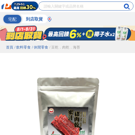
宅配
到店取貨
首頁
/ 飲料零食
/ 休閒零食
/ 豆乾．肉乾．海苔