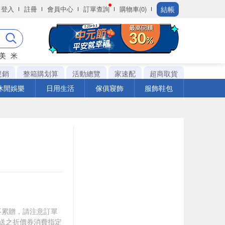
結帳
登入
註冊
會員中心
訂單查詢
購物車(0)
美
米
促銷
整箱購划算
活動總覽
家速配
超商取貨
休閒娛樂
日用生活
傢俱寢飾
服飾鞋包
筆不累贈，請注意訂單
贈送之折價券消費指定