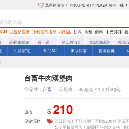
萬家福服務
PROSPERITY PLAZA APP下載
IGN
父親節送禮
冷氣最高省萬
福利品
餅乾
泡麵
飲料
中元拜拜
義
洋芋片
城
品牌旗艦館
買一送一
第二件五折
點數加碼送
檔期
泡
生活家電
熱門3C
美妝個清
嬰童保健
類
台畜牛肉漢堡肉
◎品牌：
台畜
◎規格： 600g克 x 1 x 1Bag包
210
$
原價
促銷活動
即日起-9/1 不限金額下單贈$200券(單
如使用折價券/折扣碼則不符贈送資格，