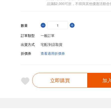
品滿$2,000可折，不得與其他優惠活動合
數量
訂單類型
一般訂單
出貨方式
宅配/到店取貨
折價券
查看適用折價券
立即購買
加