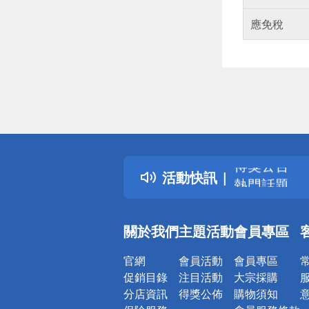
應免稅
偏遠地區配
詐騙網頁！
得獎公告
活動快訊
熱門話題
銀行優惠
偏遠地區配
關於我們
主題活動
會員專區
詐騙網頁！
官網
會員活動
會員專區
促銷目錄
注目活動
大宗採購
分店資訊
得獎公佈
購物須知