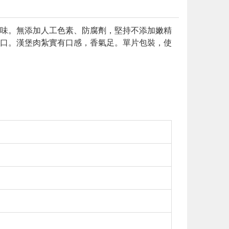
味。無添加人工色素、防腐劑，堅持不添加嫩精
口。漢堡肉紮實有口感，香氣足。單片包裝，使