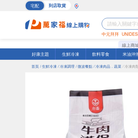
宅配
到店取貨
中元拜拜
UNIDES
巧克力
罐頭
海苔
線上商
好康主題
生鮮冷凍
飲料零食
米油沖
首頁
/ 生鮮冷凍
/ 冷凍調理
/ 微波餐點
/ 冷凍肉品．蔬菜
/ 冷凍肉