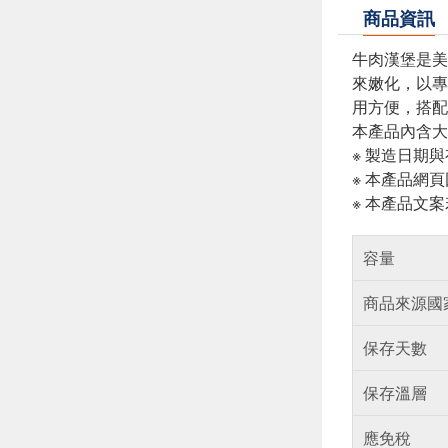
商品資訊
牛肉漢堡是美
來嫩化，以專
用方便，搭配
本產品內含大
※ 製造日期
※ 本產品網
※ 本產品文
容量
商品來源國
保存天數
保存溫層
應免稅