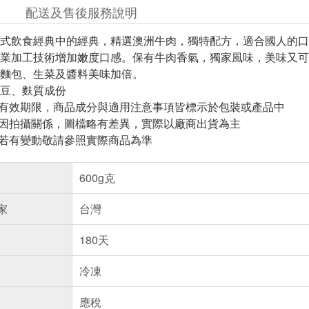
配送及售後服務說明
式飲食經典中的經典，精選澳洲牛肉，獨特配方，適合國人的口
業加工技術增加嫩度口感。保有牛肉香氣，獨家風味，美味又可
麵包、生菜及醬料美味加倍。
豆、麩質成份
與有效期限，商品成分與適用注意事項皆標示於包裝或產品中
頁因拍攝關係，圖檔略有差異，實際以廠商出貨為主
案若有變動敬請參照實際商品為準
600g克
家
台灣
180天
冷凍
應稅