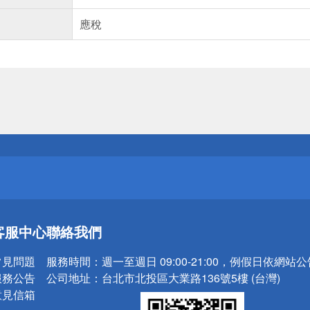
應稅
送
請小心！
送
客服中心
聯絡我們
請小心！
常見問題
服務時間：
週一至週日 09:00-21:00，例假日依網站
服務公告
公司地址：
台北市北投區大業路136號5樓 (台灣)
意見信箱