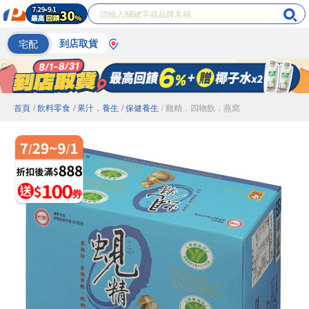
宅配
到店取貨
首頁
/ 飲料零食
/ 果汁．養生
/ 保健養生
/ 雞精．四物飲．燕窩