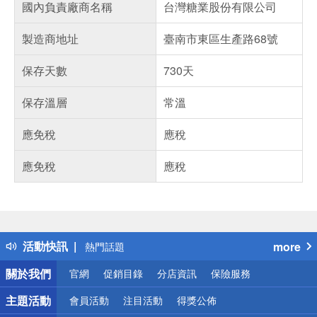
國內負責廠商名稱
台灣糖業股份有限公司
製造商地址
臺南市東區生產路68號
保存天數
730天
保存溫層
常溫
應免稅
應稅
應免稅
應稅
偏遠地區配送
詐騙網頁！請小心！
得獎公告
活動快訊
more
熱門話題
銀行優惠
關於我們
官網
促銷目錄
分店資訊
保險服務
偏遠地區配送
詐騙網頁！請小心！
主題活動
會員活動
注目活動
得獎公佈