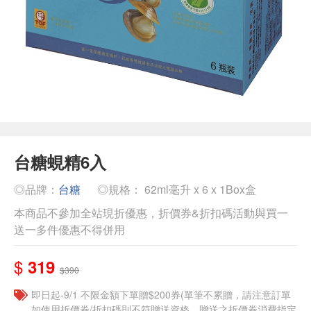
台糖蜆精6入
◎品牌：
台糖
◎規格： 62ml毫升 x 6 x 1Box盒
本商品不參加全站現折優惠，折價券&折扣碼活動與買一
送一多件優惠不得併用
$
319
$390
即日起-9/1 不限金額下單贈$200券(單筆不累贈，請注意訂單
如使用折價券/折扣碼則不符贈送資格，贈送之折價券消費指定