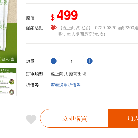
499
$
原價
促銷活動
【線上商城限定】_0729-0820 滿$2200
贈，每人期間最高贈5次)
數量
訂單類型
線上商城 廠商出貨
折價券
查看適用折價券
立即購買
加