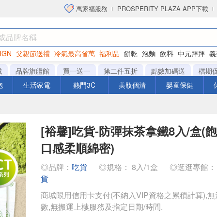
萬家福服務
PROSPERITY PLAZA APP下載
IGN
父親節送禮
冷氣最高省萬
福利品
餅乾
泡麵
飲料
中元拜拜
義
洋芋片
城
品牌旗艦館
買一送一
第二件五折
點數加碼送
檔期
泡
生活家電
熱門3C
美妝個清
嬰童保健
[裕馨]吃貨-防彈抹茶拿鐵8入/盒(
口感柔順綿密)
◎品牌：
吃貨
◎規格： 8入/1盒
◎逛逛專館
貨
商城限用信用卡支付(不納入VIP資格之累積計算),無
數,無搬運上樓服務及指定日期/時間.