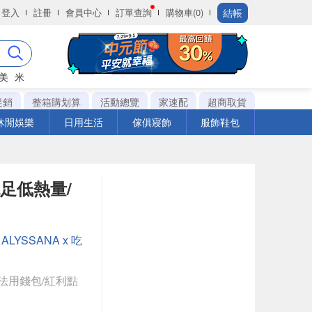
結帳
登入
註冊
會員中心
訂單查詢
購物車(0)
美
米
促銷
整箱購划算
活動總覽
家速配
超商取貨
休閒娛樂
日用生活
傢俱寢飾
服飾鞋包
飽足低熱量/
：
ALYSSANA x 吃
法用錢包/紅利點