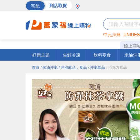
宅配
到店取貨
中元拜拜
UNIDES
巧克力
罐頭
海苔
線上商
好康主題
生鮮冷凍
飲料零食
米油沖
首頁
/ 米油沖泡
/ 沖泡飲品．食品
/ 沖泡飲品
/ 巧克力飲品