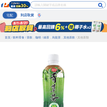
宅配
到店取貨
首頁
/ 飲料零食
/ 茶飲．咖啡
/ 綠茶．烏龍茶．其他茶飲
/ 其他茶類