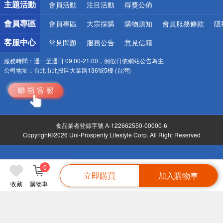
主題活動
會員活動
注目活動
得獎公佈
會員專區
會員專區
大宗採購
購物須知
會員服務條款
隱
客服中心
常見問題
服務公告
意見信箱
服務時間：
週一至週日 09:00-21:00，例假日依網站公告為主
公司地址：
台北市北投區大業路136號5樓 (台灣)
食品業者登錄字號 A-122662550-00000-6
Copyright©2026 Uni-Prosperity Lifestyle Corp. All Right Reserved
0
立即購買
加入購物車
收藏
購物車