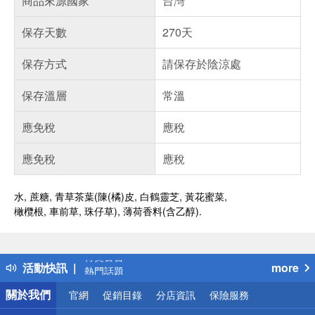
商品來源國家
台灣
保存天數
270天
保存方式
請保存於陰涼處
保存溫層
常溫
應免稅
應稅
應免稅
應稅
水, 蔗糖, 青草茶葉(陳(橘)皮, 白鶴靈芝, 黃花蜜菜,
橄欖根, 車前草, 珠仔草), 薄荷香料(含乙醇).
偏遠地區配送
詐騙網頁！請小心！
得獎公告
活動快訊
more
熱門話題
銀行優惠
關於我們
官網
促銷目錄
分店資訊
保險服務
偏遠地區配送
詐騙網頁！請小心！