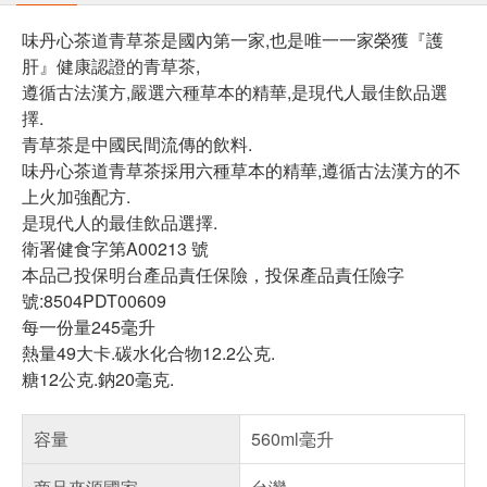
味丹心茶道青草茶是國內第一家,也是唯一一家榮獲『護
肝』健康認證的青草茶,
遵循古法漢方,嚴選六種草本的精華,是現代人最佳飲品選
擇.
青草茶是中國民間流傳的飲料.
味丹心茶道青草茶採用六種草本的精華,遵循古法漢方的不
上火加強配方.
是現代人的最佳飲品選擇.
衛署健食字第A00213 號
本品己投保明台產品責任保險，投保產品責任險字
號:8504PDT00609
每一份量245毫升
熱量49大卡.碳水化合物12.2公克.
糖12公克.鈉20毫克.
容量
560ml毫升