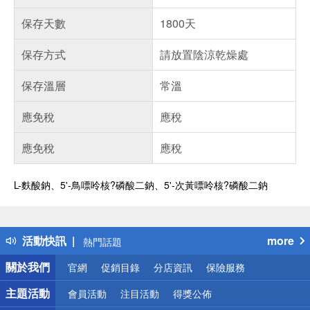
保存天數
1800天
保存方式
請放置陰涼乾燥處
保存溫層
常溫
應免稅
應稅
應免稅
應稅
L-麩酸鈉、5'-鳥嘌呤核?磷酸二鈉、5'-次黃嘌呤核?磷酸二鈉
偏遠地區配送
詐騙網頁！請小心！
得獎公告
活動快訊
more
熱門話題
銀行優惠
關於我們
官網
促銷目錄
分店資訊
保險服務
偏遠地區配送
詐騙網頁！請小心！
主題活動
會員活動
注目活動
得獎公佈