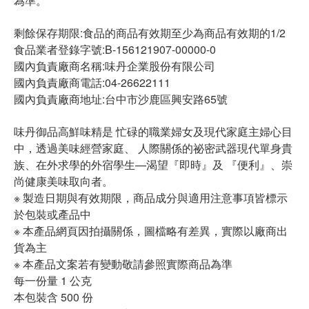
為準。
剩餘保存期限:食品的商品有效期至少為商品有效期的1/2
食品業者登錄字號:B-156121907-00000-0
國內負責廠商名稱:味丹企業股份有限公司
國內負責廠商電話:04-26622111
國內負責廠商地址:台中市沙鹿區興安路65號
味丹御品高鮮味精是 忙碌的職業婦女及現代家庭主婦心目
中，透過美味經營家庭、 人際關係的祕密武器現代單身貴
族、在外求學的外宿學生—渴望『即時』及 『便利』、崇
尚健康美味取向者。
※ 製造日期與有效期限，商品成分與適用注意事項皆標示
於包裝或產品中
※ 本產品網頁因拍攝關係，圖檔略有差異，實際以廠商出
貨為主
※ 本產品文案若有變動敬請參照實際商品為準
每一份量 1 公克
本包裝含 500 份