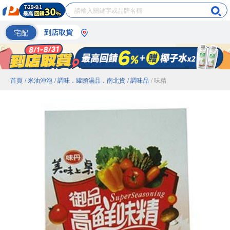
宅配
到店取貨
首頁
/ 米油沖泡
/ 調味．罐頭湯品．南北貨
/ 調味品
/ 味精