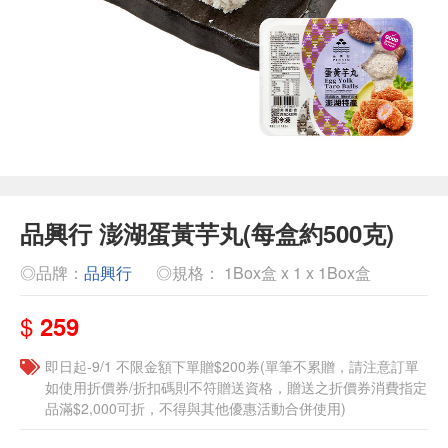
品興行 澎湖蛋黃芋丸(每盒約500克)
◎品牌：
品興行
◎規格： 1Box盒 x 1 x 1Box盒
$
259
即日起-9/1 不限金額下單贈$200券(單筆不累贈，請注意訂單
如使用折價券/折扣碼則不符贈送資格，贈送之折價券消費指定
品滿$2,000可折，不得與其他優惠活動合併使用)