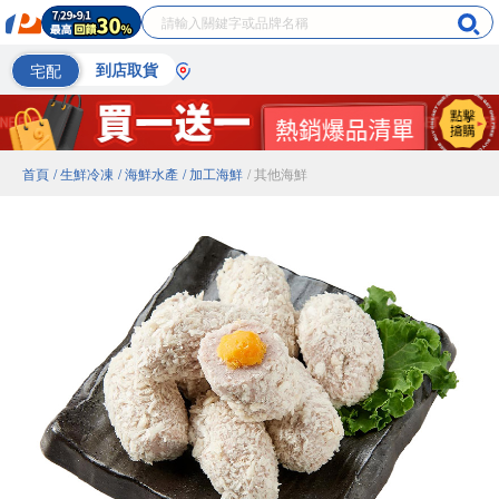
宅配
到店取貨
首頁
/ 生鮮冷凍
/ 海鮮水產
/ 加工海鮮
/ 其他海鮮