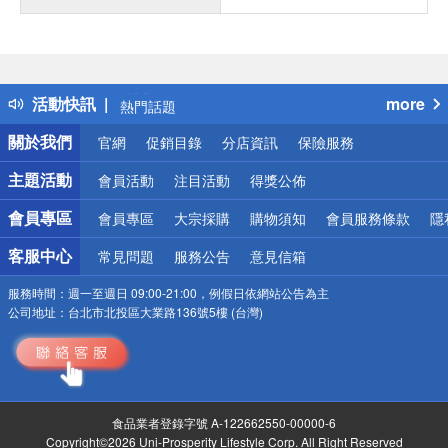
偏遠地區配送
詐騙網頁！請小心！
得獎公告
活動快訊
more
熱門話題
銀行優惠
關於我們
官網
促銷目錄
分店資訊
保險服務
偏遠地區配送
詐騙網頁！請小心！
主題活動
會員活動
注目活動
得獎公佈
會員專區
會員專區
大宗採購
購物須知
會員服務條款
隱
客服中心
常見問題
服務公告
意見信箱
服務時間：
週一至週日 09:00-21:00，例假日依網站公告為主
公司地址：
台北市北投區大業路136號5樓 (台灣)
食品業者登錄字號 A-122662550-00000-6
Copyright©2026 Uni-Prosperity Lifestyle Corp. All Right Reserved