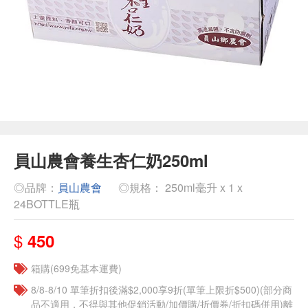
員山農會養生杏仁奶250ml
◎品牌：
員山農會
◎規格： 250ml毫升 x 1 x
24BOTTLE瓶
$
450
箱購(699免基本運費)
8/8-8/10 單筆折扣後滿$2,000享9折(單筆上限折$500)(部分商
品不適用，不得與其他促銷活動/加價購/折價券/折扣碼併用)離