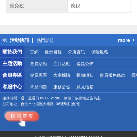
應免稅
應稅
偏遠地區配送
詐騙網頁！請小心！
得獎公告
活動快訊
more
熱門話題
銀行優惠
關於我們
官網
促銷目錄
分店資訊
保險服務
偏遠地區配送
詐騙網頁！請小心！
主題活動
會員活動
注目活動
得獎公佈
會員專區
會員專區
大宗採購
購物須知
會員服務條款
隱
客服中心
常見問題
服務公告
意見信箱
服務時間：
週一至週日 09:00-21:00，例假日依網站公告為主
公司地址：
台北市北投區大業路136號5樓 (台灣)