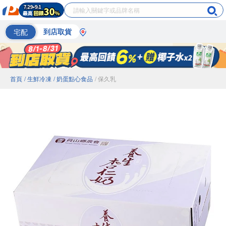
宅配
到店取貨
首頁
/ 生鮮冷凍
/ 奶蛋點心食品
/ 保久乳