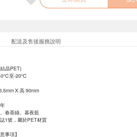
配送及售後服務說明
結晶PET)
0℃至-20℃
5mm X 高 90mm
年
、春茶綠、暮夜藍
誌1號，屬於PET材質
意事項】