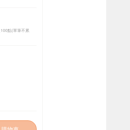
送100點(單筆不累
入購物車