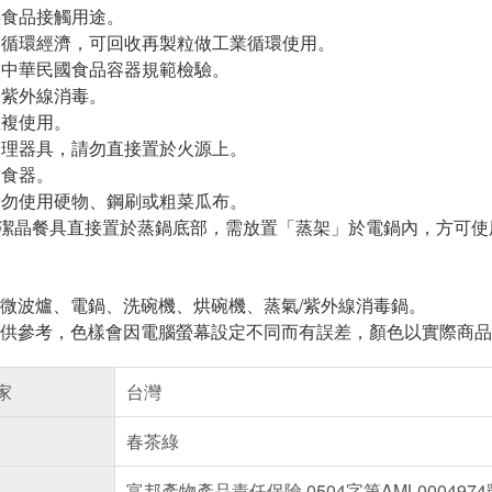
僅供食品接觸用途。
符合循環經濟，可回收再製粒做工業循環使用。
通過中華民國食品容器規範檢驗。
可用紫外線消毒。
重複使用。
非調理器具，請勿直接置於火源上。
空食器。
，請勿使用硬物、鋼刷或粗菜瓜布。
PET潔晶餐具直接置於蒸鍋底部，需放置「蒸架」於電鍋內，方可
於微波爐、電鍋、洗碗機、烘碗機、蒸氣/紫外線消毒鍋。
僅供參考，色樣會因電腦螢幕設定不同而有誤差，顏色以實際商
家
台灣
春茶綠
富邦產物產品責任保險 0504字第AML0004974