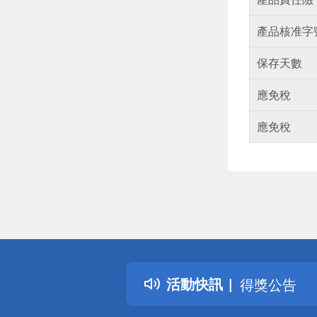
產品核准字
保存天數
應免稅
應免稅
偏遠地區配
詐騙網頁！
得獎公告
活動快訊
熱門話題
銀行優惠