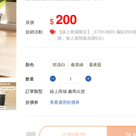
200
$
原價
促銷活動
【線上商城限定】_0729-0820 滿$2200
贈，每人期間最高贈5次)
顏色
恬淡白
春茶綠
暮夜藍
數量
訂單類型
線上商城 廠商出貨
折價券
查看適用折價券
立即購買
加