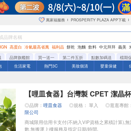
萬家福服務
PROSPERITY PLAZA APP下載
IGN
高蛋白
冷氣最高省萬
福利品
餅乾
泡麵
飲料
中元拜拜
義美
洋芋片
城
品牌旗艦館
買一送一
第二件五折
點數加碼送
檔期
泡
生活家電
熱門3C
美妝個清
嬰童保健
【哩皿食器】台灣製 CPET 潔晶
◎品牌：
哩皿食器
◎規格： 單入
◎逛逛專館
限公司
商城限用信用卡支付(不納入VIP資格之累積計算),無
數,無搬運上樓服務及指定日期/時間.