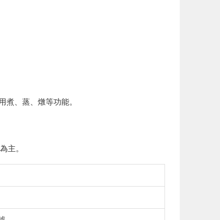
使用煮、蒸、燉等功能。
品為主。
號