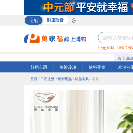
宅配
到店取貨
中元拜拜
UNIDES
巧克力
罐頭
海苔
線上商
好康主題
生鮮冷凍
飲料零食
米油沖
首頁
/ 日用生活
/ 餐廚用品
/ 杯盤餐具
/ 餐具