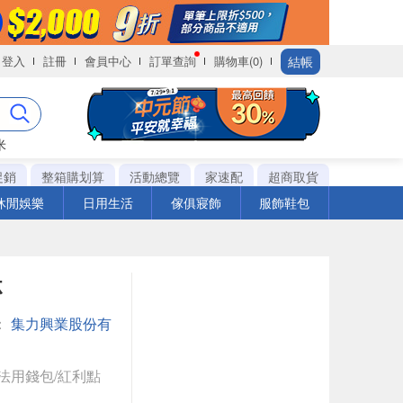
結帳
登入
註冊
會員中心
訂單查詢
購物車(0)
米
促銷
整箱購划算
活動總覽
家速配
超商取貨
休閒娛樂
日用生活
傢俱寢飾
服飾鞋包
杯
：
集力興業股份有
法用錢包/紅利點