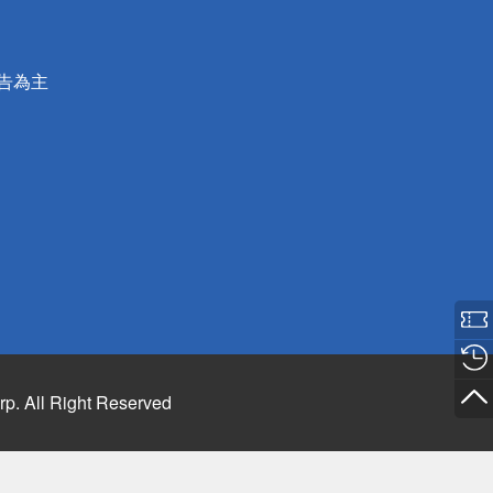
公告為主
rp. All Right Reserved