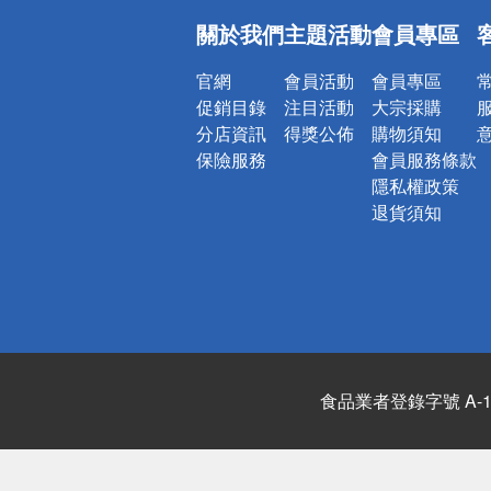
偏遠地區配
關於我們
主題活動
會員專區
詐騙網頁！
官網
會員活動
會員專區
促銷目錄
注目活動
大宗採購
分店資訊
得獎公佈
購物須知
保險服務
會員服務條款
隱私權政策
退貨須知
食品業者登錄字號 A-122