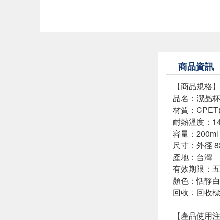
商品資訊
【商品規格】
品名：潔晶杯
材質：CPET(
耐熱溫度：14
容量：200ml
尺寸：外徑 83.
產地：台灣
有效期限：五
顏色：恬靜白
回收：回收標
【產品使用注