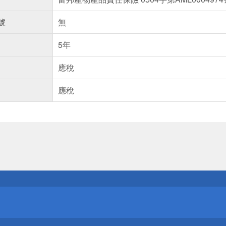
號
無
5年
應稅
應稅
送
請小心！