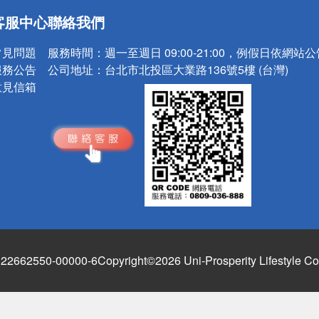
送
客服中心
聯絡我們
請小心！
常見問題
服務時間：
週一至週日 09:00-21:00，例假日依網站
服務公告
公司地址：
台北市北投區大業路136號5樓 (台灣)
意見信箱
662550-00000-6
Copyright©2026 Uni-Prosperity Lifestyle Co