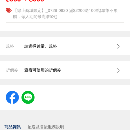
【線上商城限定】_0729-0820 滿$2200送100點(單筆不累
贈，每人期間最高贈5次)
規格：
請選擇數量、規格
折價券
查看可使用的折價券
商品資訊
配送及售後服務說明