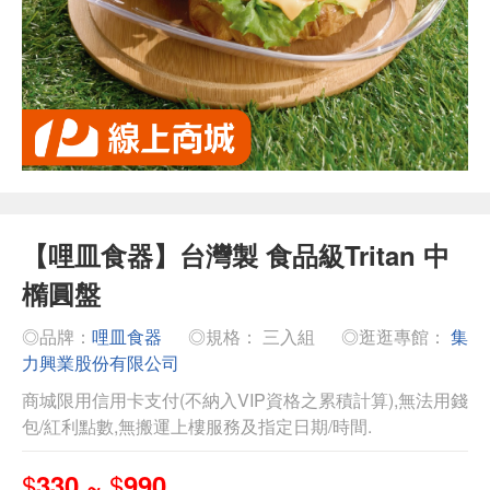
【哩皿食器】台灣製 食品級Tritan 中
橢圓盤
◎品牌：
哩皿食器
◎規格： 三入組
◎逛逛專館：
集
力興業股份有限公司
商城限用信用卡支付(不納入VIP資格之累積計算),無法用錢
包/紅利點數,無搬運上樓服務及指定日期/時間.
$
$
330 ~
990