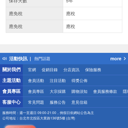
保存天數
5年
應免稅
應稅
應免稅
應稅
偏遠地區配送
詐騙網頁！請小心！
得獎公告
活動快訊
more
熱門話題
銀行優惠
關於我們
官網
促銷目錄
分店資訊
保險服務
偏遠地區配送
詐騙網頁！請小心！
主題活動
會員活動
注目活動
得獎公佈
會員專區
會員專區
大宗採購
購物須知
會員服務條款
隱
客服中心
常見問題
服務公告
意見信箱
服務時間：
週一至週日 09:00-21:00，例假日依網站公告為主
公司地址：
台北市北投區大業路136號5樓 (台灣)