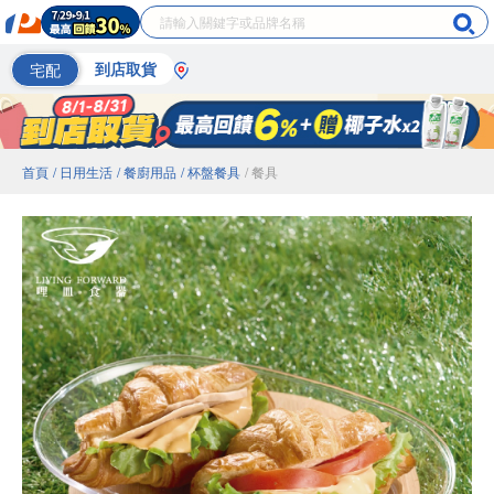
宅配
到店取貨
首頁
/ 日用生活
/ 餐廚用品
/ 杯盤餐具
/ 餐具