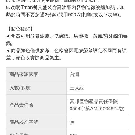
9. 勿將Tritan餐具盛裝含高油脂內容物進微波爐加熱，加
熱的時間不要超過2分鐘(限用900W(相等)或以下功率)。
【貼心提醒】
🔸食器可用於微波爐、洗碗機、烘碗機、蒸氣/紫外線消毒
鍋。
🔸商品顏色僅供參考，色樣會因電腦螢幕設定不同而有誤
差，顏色以實際商品為主。
商品來源國家
台灣
入數(多規)
三入組
富邦產物產品責任保險
產品責任險
0504字第AML0004974號
產品核准字號
無