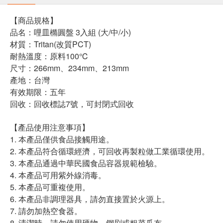
【商品規格】
品名：哩皿橢圓盤 3入組 (大/中/小)
材質：Tritan(改質PCT)
耐熱溫度：原料100℃
尺寸：266mm、234mm、213mm
產地：台灣
有效期限：五年
回收：回收標誌7號，可封閉式回收
【產品使用注意事項】
1. 本產品僅供食品接觸用途。
2. 本產品符合循環經濟，可回收再製粒做工業循環使用。
3. 本產品通過中華民國食品容器規範檢驗。
4. 本產品可用紫外線消毒。
5. 本產品可重複使用。
6. 本產品非調理器具，請勿直接置於火源上。
7. 請勿加熱空食器。
8. 清潔時，請勿使用硬物、鋼刷或粗菜瓜布。