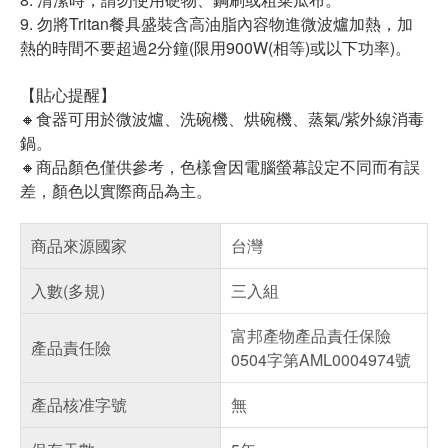
9. 勿將Tritan餐具盛裝含高油脂內容物進微波爐加熱，加
熱的時間不要超過2分鐘(限用900W(相等)或以下功率)。
【貼心提醒】
🔸食器可用於微波爐、洗碗機、烘碗機、蒸氣/紫外線消毒
鍋。
🔸商品顏色僅供參考，色樣會因電腦螢幕設定不同而有誤
差，顏色以實際商品為主。
商品來源國家
台灣
入數(多規)
三入組
富邦產物產品責任保險
產品責任險
0504字第AML0004974號
產品核准字號
無