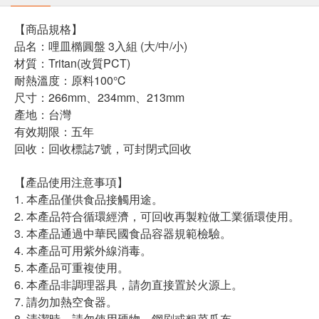
【商品規格】
品名：哩皿橢圓盤 3入組 (大/中/小)
材質：Tritan(改質PCT)
耐熱溫度：原料100℃
尺寸：266mm、234mm、213mm
產地：台灣
有效期限：五年
回收：回收標誌7號，可封閉式回收
【產品使用注意事項】
1. 本產品僅供食品接觸用途。
2. 本產品符合循環經濟，可回收再製粒做工業循環使用。
3. 本產品通過中華民國食品容器規範檢驗。
4. 本產品可用紫外線消毒。
5. 本產品可重複使用。
6. 本產品非調理器具，請勿直接置於火源上。
7. 請勿加熱空食器。
8. 清潔時，請勿使用硬物、鋼刷或粗菜瓜布。