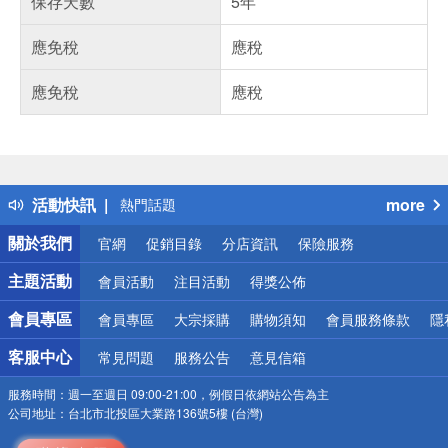
保存天數
5年
應免稅
應稅
應免稅
應稅
偏遠地區配送
詐騙網頁！請小心！
得獎公告
活動快訊
more
熱門話題
銀行優惠
關於我們
官網
促銷目錄
分店資訊
保險服務
偏遠地區配送
詐騙網頁！請小心！
主題活動
會員活動
注目活動
得獎公佈
會員專區
會員專區
大宗採購
購物須知
會員服務條款
隱
客服中心
常見問題
服務公告
意見信箱
服務時間：
週一至週日 09:00-21:00，例假日依網站公告為主
公司地址：
台北市北投區大業路136號5樓 (台灣)