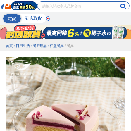
宅配
到店取貨
首頁
/ 日用生活
/ 餐廚用品
/ 杯盤餐具
/ 餐具