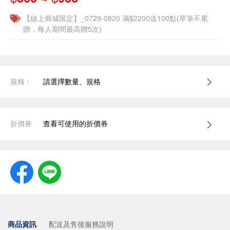
【線上商城限定】_0729-0820 滿$2200送100點(單筆不累
贈，每人期間最高贈5次)
規格：
請選擇數量、規格
折價券
查看可使用的折價券
商品資訊
配送及售後服務說明