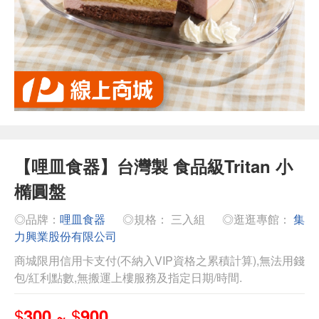
【哩皿食器】台灣製 食品級Tritan 小
橢圓盤
◎品牌：
哩皿食器
◎規格： 三入組
◎逛逛專館：
集
力興業股份有限公司
商城限用信用卡支付(不納入VIP資格之累積計算),無法用錢
包/紅利點數,無搬運上樓服務及指定日期/時間.
$
$
300 ~
900