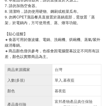
7. 請勿加熱空食器。
8. 清潔時，請勿使用硬物、鋼刷或粗菜瓜布。
9. 勿將CPET潔晶餐具直接置於蒸鍋底部，需放置「蒸
架」於電鍋內，方可使用煮、蒸、燉等功能。
【貼心提醒】
🔸食器可用於微波爐、電鍋、洗碗機、烘碗機、蒸氣/紫外
線消毒鍋。
🔸商品顏色僅供參考，色樣會因電腦螢幕設定不同而有誤
差，顏色以實際商品為主。
商品來源國家
台灣
入數(多規)
單入,暮夜藍
顏色
暮夜藍
富邦產物產品責任保險
產品責任險