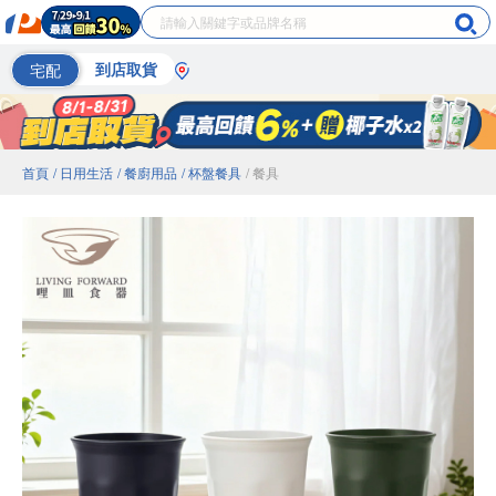
宅配
到店取貨
首頁
/ 日用生活
/ 餐廚用品
/ 杯盤餐具
/ 餐具