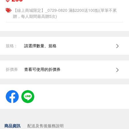
【線上商城限定】_0729-0820 滿$2200送100點(單筆不累
贈，每人期間最高贈5次)
規格：
請選擇數量、規格
折價券
查看可使用的折價券
商品資訊
配送及售後服務說明