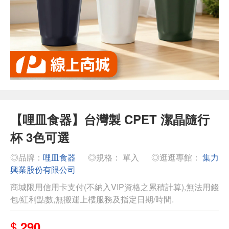
【哩皿食器】台灣製 CPET 潔晶隨行
杯 3色可選
◎品牌：
哩皿食器
◎規格： 單入
◎逛逛專館：
集力
興業股份有限公司
商城限用信用卡支付(不納入VIP資格之累積計算),無法用錢
包/紅利點數,無搬運上樓服務及指定日期/時間.
$
290