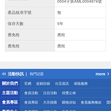
0504字第AML0004974號
產品核准字號
無
保存天數
5年
應免稅
應稅
應免稅
應稅
偏遠地區配送
詐騙網頁！請小心！
得獎公告
活動快訊
more
熱門話題
銀行優惠
關於我們
官網
促銷目錄
分店資訊
保險服務
偏遠地區配送
詐騙網頁！請小心！
主題活動
會員活動
注目活動
得獎公佈
會員專區
會員專區
大宗採購
購物須知
會員服務條款
隱