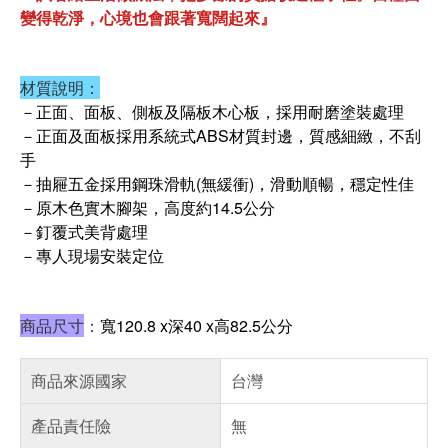
變得乾淨，心境也會跟著寬闊起來』
材質說明：
－正面、面板、側板及隔板木心板，採用耐磨塗裝處理
－正面及面板採用系統式ABS材質封邊，質感細緻，不刮
手
－抽屜五金採用鋼珠滑軌(無緩衝)，滑動順暢，穩定性佳
－原木色實木腳架，高度約14.5公分
－釘覆式美背處理
－專人現場安裝定位
商品尺寸
：
寬120.8 x深40 x高82.5公分
商品來源國家
台灣
產品責任險
無