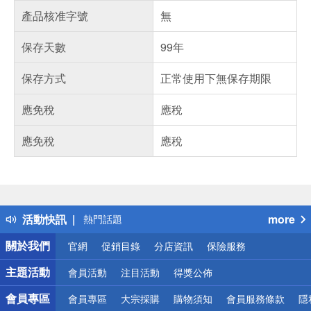
產品核准字號
無
保存天數
99年
保存方式
正常使用下無保存期限
應免稅
應稅
應免稅
應稅
偏遠地區配送
詐騙網頁！請小心！
得獎公告
活動快訊
more
熱門話題
銀行優惠
關於我們
官網
促銷目錄
分店資訊
保險服務
偏遠地區配送
詐騙網頁！請小心！
主題活動
會員活動
注目活動
得獎公佈
會員專區
會員專區
大宗採購
購物須知
會員服務條款
隱