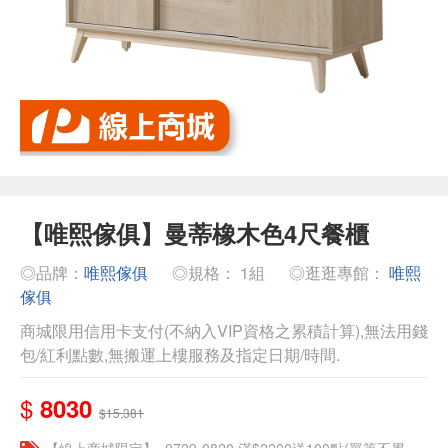
【唯熙傢俱】曼蒂橡木色4尺餐櫃
◎品牌：
唯熙傢俱
◎規格： 1組
◎逛逛專館：
唯熙
傢俱
商城限用信用卡支付(不納入VIP資格之累積計算),無法用錢
包/紅利點數,無搬運上樓服務及指定日期/時間.
$
8030
$15,381