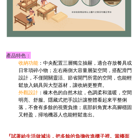
產品特色：
收納功能
：中央配置三層獨立抽屜，適合存放餐具或
日常瑣碎小物；左右兩側大容量層架空間，搭配滑門
設計，不僅開關靈活、節省開門所需的空間，也能輕
鬆放入鍋具與大型器材，讓收納更整齊。
外觀設計
：橡木色的自然木紋，色調柔和溫暖，空間
明亮、舒服。隱藏式把手設計讓整體看起來平整俐
落，不會有多餘的視覺負擔；底部斜角實木高腳穩固
又輕盈，掃地機器人也能輕鬆進出。
『試著給生活做減法，把多餘的負擔收進櫃子裡。當檯面