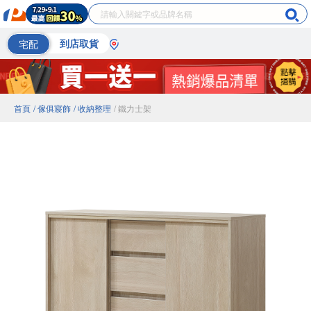
宅配
到店取貨
首頁
/ 傢俱寢飾
/ 收納整理
/ 鐵力士架