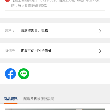
【線上商城限定】_0729-0820 滿$2200送100點(單筆不累
贈，每人期間最高贈5次)
規格：
請選擇數量、規格
折價券
查看可使用的折價券
商品資訊
配送及售後服務說明