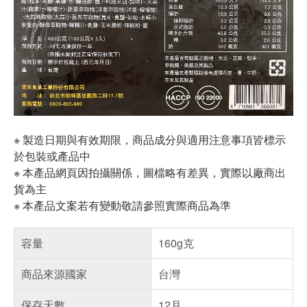
※ 製造日期與有效期限，商品成分與適用注意事項皆標示
於包裝或產品中
※ 本產品網頁因拍攝關係，圖檔略有差異，實際以廠商出
貨為主
※ 本產品文案若有變動敬請參照實際商品為準
容量
160g克
商品來源國家
台灣
保存天數
12月