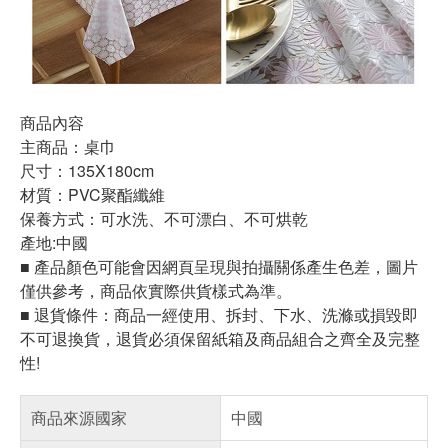
商品內容
主商品：桌巾
尺寸：135X180cm
材質：PVC聚酯纖維
保養方式：可水洗、不可漂白、不可烘乾
產地:中國
■ 產品顏色可能會因網頁呈現與拍攝關係產生色差，圖片
僅供參考，商品依實際供貨樣式為準。
■ 退貨條件：商品一經使用、拆封、下水、洗滌或損毀即
不可退換貨，退貨必須保留紙箱及商品組合之齊全及完整
性!
商品來源國家
中國