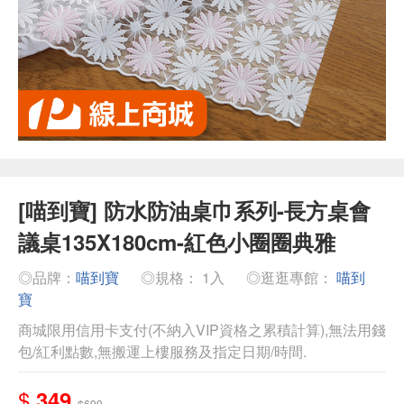
[喵到寶] 防水防油桌巾系列-長方桌會
議桌135X180cm-紅色小圈圈典雅
◎品牌：
喵到寶
◎規格： 1入
◎逛逛專館：
喵到
寶
商城限用信用卡支付(不納入VIP資格之累積計算),無法用錢
包/紅利點數,無搬運上樓服務及指定日期/時間.
$
349
$699