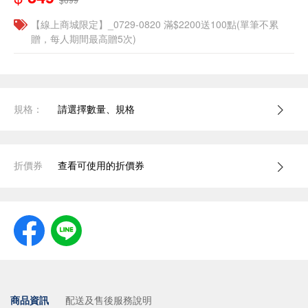
【線上商城限定】_0729-0820 滿$2200送100點(單筆不累
贈，每人期間最高贈5次)
規格：
請選擇數量、規格
折價券
查看可使用的折價券
商品資訊
配送及售後服務說明