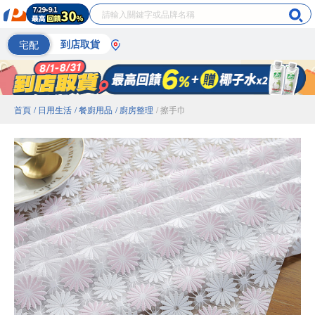
宅配
到店取貨
首頁
/ 日用生活
/ 餐廚用品
/ 廚房整理
/ 擦手巾