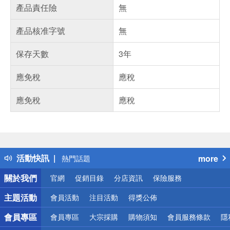
產品責任險
無
產品核准字號
無
保存天數
3年
應免稅
應稅
應免稅
應稅
偏遠地區配送
詐騙網頁！請小心！
得獎公告
活動快訊
more
熱門話題
銀行優惠
關於我們
官網
促銷目錄
分店資訊
保險服務
偏遠地區配送
詐騙網頁！請小心！
主題活動
會員活動
注目活動
得獎公佈
會員專區
會員專區
大宗採購
購物須知
會員服務條款
隱