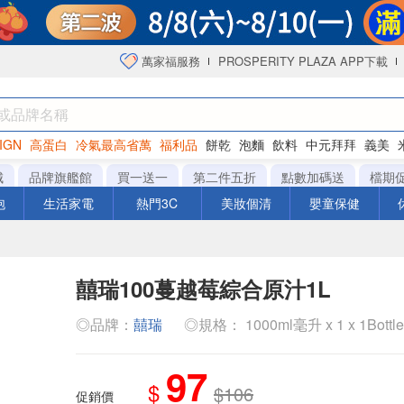
萬家福服務
PROSPERITY PLAZA APP下載
IGN
高蛋白
冷氣最高省萬
福利品
餅乾
泡麵
飲料
中元拜拜
義美
海苔
城
品牌旗艦館
買一送一
第二件五折
點數加碼送
檔期
泡
生活家電
熱門3C
美妝個清
嬰童保健
囍瑞100蔓越莓綜合原汁1L
◎品牌：
囍瑞
◎規格： 1000ml毫升 x 1 x 1Bottl
97
$
$106
促銷價