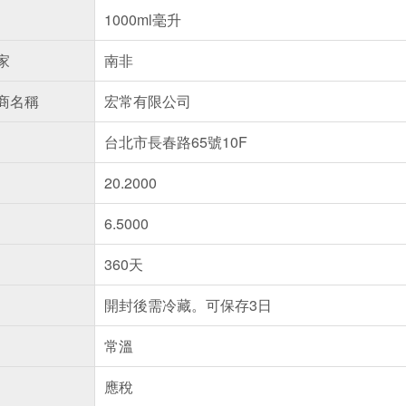
1000ml毫升
家
南非
商名稱
宏常有限公司
台北市長春路65號10F
20.2000
6.5000
360天
開封後需冷藏。可保存3日
常溫
應稅