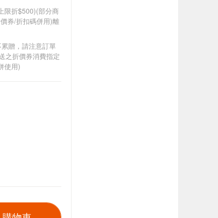
筆上限折$500)(部分商
價券/折扣碼併用)離
筆不累贈，請注意訂單
贈送之折價券消費指定
併使用)
入購物車