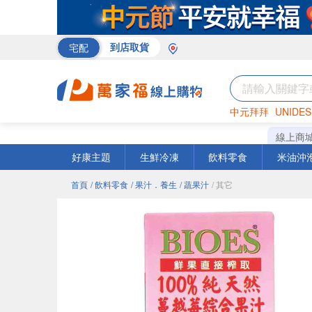
宅配
到店取貨
中元拜拜
UNIDES
巧克力
罐頭
咖啡
線上商
好康主題
生鮮冷凍
飲料零食
米油沖
首頁
/ 飲料零食
/ 果汁．養生
/ 蔬果汁
/ 其它