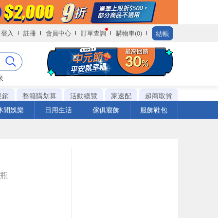
結帳
登入
註冊
會員中心
訂單查詢
購物車(0)
米
促銷
整箱購划算
活動總覽
家速配
超商取貨
休閒娛樂
日用生活
傢俱寢飾
服飾鞋包
e瓶