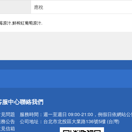
應稅
莓原汁.鮮榨紅葡萄原汁.
送
請小心！
送
客服中心
聯絡我們
請小心！
常見問題
服務時間：
週一至週日 09:00-21:00，例假日依網站
服務公告
公司地址：
台北市北投區大業路136號5樓 (台灣)
意見信箱