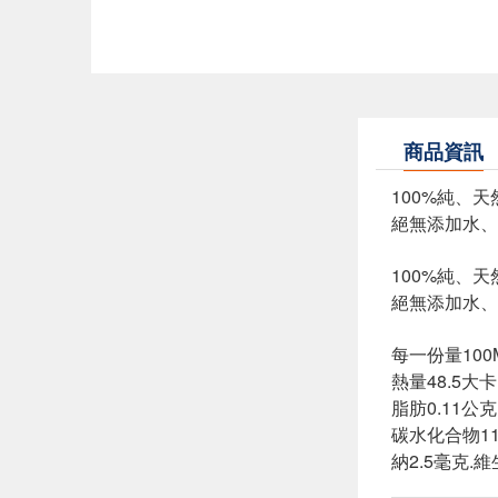
商品資訊
100%純、
絕無添加水、
100%純、
絕無添加水、
每一份量100
熱量48.5大卡
脂肪0.11公
碳水化合物11
納2.5毫克.維