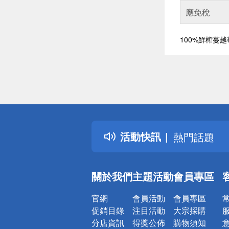
應免稅
100%鮮榨蔓越
偏遠地區配
詐騙網頁！
得獎公告
活動快訊
熱門話題
銀行優惠
偏遠地區配
關於我們
主題活動
會員專區
詐騙網頁！
官網
會員活動
會員專區
促銷目錄
注目活動
大宗採購
分店資訊
得獎公佈
購物須知