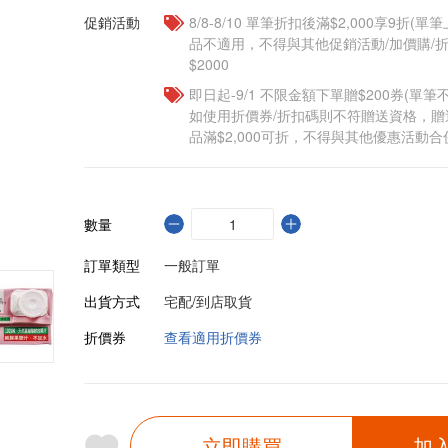
促銷活動
8/8-8/10 單筆折扣後滿$2,000享9折(單
品不適用，不得與其他促銷活動/加價購/折
$2000
即日起-9/1 不限金額下單贈$200券(單
如使用折價券/折扣碼則不符贈送資格，
品滿$2,000可折，不得與其他優惠活動合
數量
訂單類型
一般訂單
出貨方式
宅配/到店取貨
折價券
查看適用折價券
立即購買
加