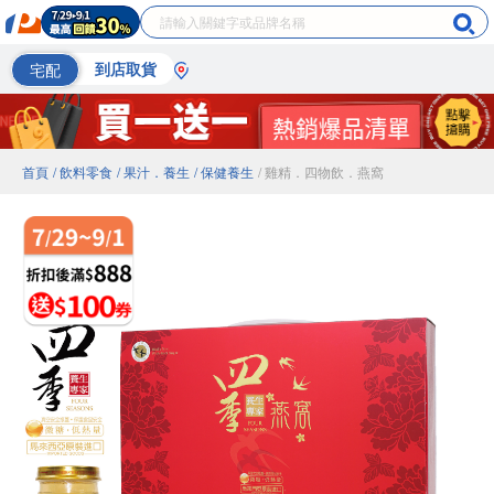
宅配
到店取貨
首頁
/ 飲料零食
/ 果汁．養生
/ 保健養生
/ 雞精．四物飲．燕窩