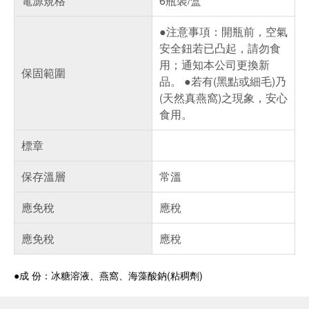
電源規格
6瓶裝/盒
●注意事項：開瓶前，空氣
安全鈕若已凸起，請勿食
用；通知本公司更換新
保固範圍
品。 ●若有(黑點或細毛)乃
(天然真燕窩)之現象，安心
食用。
標章
保存溫層
常溫
應免稅
應稅
應免稅
應稅
●成 份：冰糖溶液、燕窩、海藻酸鈉(粘稠劑)
偏遠地區配送
詐騙網頁！請小心！