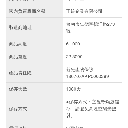
國內負責廠商名稱
王統企業有限公司
台南市仁德區德洋路273
製造商地址
號
商品高度
6.1000
商品寬度
22.8000
新光產物保險
產品責任險
130707AKP0000299
保存天數
1080天
●保存方式：室溫乾燥處儲
保存方式
存，請避免高溫或陽光照
射。