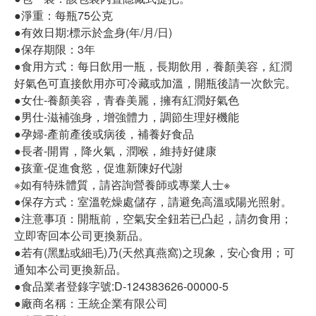
●淨重：每瓶75公克
●有效日期:標示於盒身(年/月/日)
●保存期限：3年
●食用方式：每日飲用一瓶，長期飲用，養顏美容，紅潤
好氣色可直接飲用亦可冷藏或加溫，開瓶後請一次飲完。
●女仕-養顏美容，青春美麗，擁有紅潤好氣色
●男仕-滋補強身，增強體力，調節生理好機能
●孕婦-產前產後或病後，補養好食品
●長者-開胃，降火氣，潤喉，維持好健康
●孩童-促進食慾，促進新陳好代謝
※如有特殊體質，請咨詢營養師或專業人士※
●保存方式：室溫乾燥處儲存，請避免高溫或陽光照射。
●注意事項：開瓶前，空氣安全鈕若已凸起，請勿食用；
立即寄回本公司更換新品。
●若有(黑點或細毛)乃(天然真燕窩)之現象，安心食用；可
通知本公司更換新品。
●食品業者登錄字號:D-124383626-00000-5
●廠商名稱：王統企業有限公司