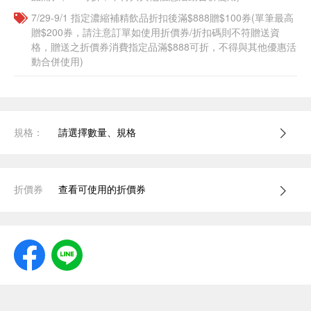
7/29-9/1 指定濃縮補精飲品​折扣後滿$888贈$100券(單筆最高
贈$200券，請注意訂單如使用折價券/折扣碼則不符贈送資
格，贈送之折價券消費指定品滿$888可折，不得與其他優惠活
動合併使用)
規格：
請選擇數量、規格
折價券
查看可使用的折價券