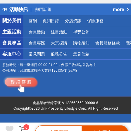
得獎公告
活動快訊
more
熱門話題
銀行優惠
關於我們
官網
促銷目錄
分店資訊
保險服務
偏遠地區配送
詐騙網頁！請小心！
主題活動
會員活動
注目活動
得獎公佈
會員專區
會員專區
大宗採購
購物須知
會員服務條款
隱
客服中心
常見問題
服務公告
意見信箱
服務時間：
週一至週日 09:00-21:00，例假日依網站公告為主
公司地址：
台北市北投區大業路136號5樓 (台灣)
食品業者登錄字號 A-122662550-00000-6
Copyright©2026 Uni-Prosperity Lifestyle Corp. All Right Reserved
0