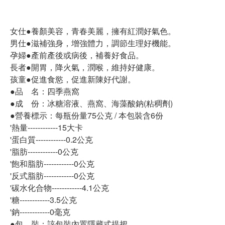
女仕●養顏美容，青春美麗，擁有紅潤好氣色。
男仕●滋補強身，增強體力，調節生理好機能。
孕婦●產前產後或病後，補養好食品。
長者●開胃，降火氣，潤喉，維持好健康。
孩童●促進食慾，促進新陳好代謝。
●品 名：四季燕窩
●成 份：冰糖溶液、燕窩、海藻酸鈉(粘稠劑)
●營養標示：每瓶份量75公克 / 本包裝含6份
'熱量------------15大卡
'蛋白質------------0.2公克
'脂肪------------0公克
'飽和脂肪------------0公克
'反式脂肪------------0公克
'碳水化合物------------4.1公克
'糖------------3.5公克
'鈉------------0毫克
●包 裝：該包裝內置隱藏式提把。