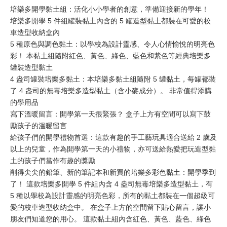
培樂多開學黏土組：活化小小學者的創意，準備迎接新的學年！
培樂多開學 5 件組罐裝黏土內含的 5 罐造型黏土都裝在可愛的校
車造型收納盒內
5 種原色與調色黏土：以學校為設計靈感、令人心情愉悅的明亮色
彩！ 本黏土組隨附紅色、黃色、綠色、藍色和紫色等經典培樂多
罐裝造型黏土
4 盎司罐裝培樂多黏土：本培樂多黏土組隨附 5 罐黏土，每罐都裝
了 4 盎司的無毒培樂多造型黏土（含小麥成分）。 非常值得添購
的學用品
寫下溫暖留言：開學第一天很緊張？ 盒子上方有空間可以寫下鼓
勵孩子的溫暖留言
給孩子們的開學禮物首選：這款有趣的手工藝玩具適合送給 2 歲及
以上的兒童，作為開學第一天的小禮物，亦可送給熱愛把玩造型黏
土的孩子們當作有趣的獎勵
削得尖尖的鉛筆、新的筆記本和新買的培樂多彩色黏土：開學季到
了！ 這款培樂多開學 5 件組內含 4 盎司無毒培樂多造型黏土，有
5 種以學校為設計靈感的明亮色彩，所有的黏土都裝在一個超級可
愛的校車造型收納盒中。 在盒子上方的空間留下貼心留言，讓小
朋友們知道您的用心。 這款黏土組內含紅色、黃色、藍色、綠色