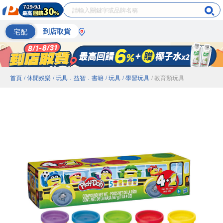
宅配
到店取貨
首頁
/ 休閒娛樂
/ 玩具．益智．書籍
/ 玩具
/ 學習玩具
/ 教育類玩具