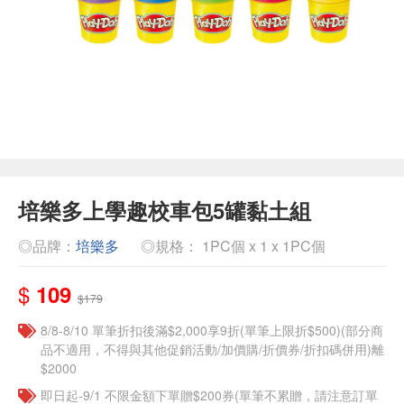
培樂多上學趣校車包5罐黏土組
◎品牌：
培樂多
◎規格： 1PC個 x 1 x 1PC個
$
109
$179
8/8-8/10 單筆折扣後滿$2,000享9折(單筆上限折$500)(部分商
品不適用，不得與其他促銷活動/加價購/折價券/折扣碼併用)離
$2000
即日起-9/1 不限金額下單贈$200券(單筆不累贈，請注意訂單