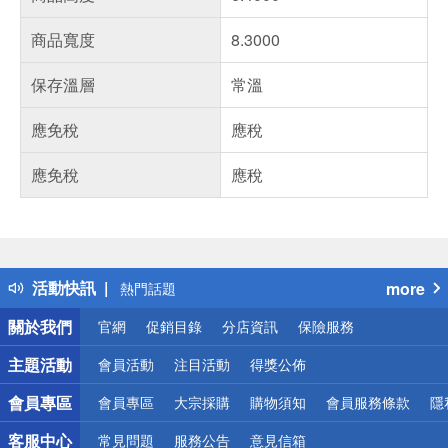
商品寬度
8.3000
保存溫層
常溫
應免稅
應稅
應免稅
應稅
偏遠地區配送
詐騙網頁！請小心！
得獎公告
活動快訊
more
熱門話題
銀行優惠
關於我們
官網
促銷目錄
分店資訊
保險服務
偏遠地區配送
詐騙網頁！請小心！
主題活動
會員活動
注目活動
得獎公佈
會員專區
會員專區
大宗採購
購物須知
會員服務條款
隱
客服中心
常見問題
服務公告
意見信箱