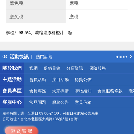
應免稅
應稅
應免稅
應稅
柳橙汁98.5%、濃縮還原柳橙汁、糖
偏遠地區配送
詐騙網頁！請小心！
得獎公告
活動快訊
more
熱門話題
銀行優惠
關於我們
官網
促銷目錄
分店資訊
保險服務
偏遠地區配送
詐騙網頁！請小心！
主題活動
會員活動
注目活動
得獎公佈
會員專區
會員專區
大宗採購
購物須知
會員服務條款
隱
客服中心
常見問題
服務公告
意見信箱
服務時間：
週一至週日 09:00-21:00，例假日依網站公告為主
公司地址：
台北市北投區大業路136號5樓 (台灣)