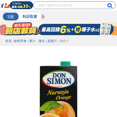
宅配
到店取貨
首頁
/ 飲料零食
/ 果汁．養生
/ 蔬果汁
/ 柳橙汁