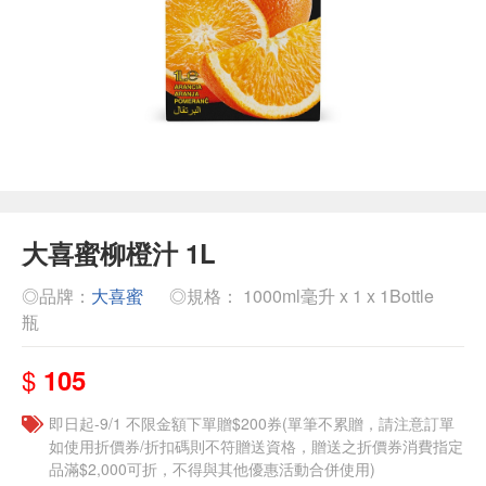
大喜蜜柳橙汁 1L
◎品牌：
大喜蜜
◎規格： 1000ml毫升 x 1 x 1Bottle
瓶
$
105
即日起-9/1 不限金額下單贈$200券(單筆不累贈，請注意訂單
如使用折價券/折扣碼則不符贈送資格，贈送之折價券消費指定
品滿$2,000可折，不得與其他優惠活動合併使用)