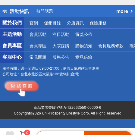
得獎公告
活動快訊
more
熱門話題
銀行優惠
關於我們
官網
促銷目錄
分店資訊
保險服務
偏遠地區配送
詐騙網頁！請小心！
主題活動
會員活動
注目活動
得獎公佈
會員專區
會員專區
大宗採購
購物須知
會員服務條款
隱
客服中心
常見問題
服務公告
意見信箱
服務時間：
週一至週日 09:00-21:00，例假日依網站公告為主
公司地址：
台北市北投區大業路136號5樓 (台灣)
食品業者登錄字號 A-122662550-00000-6
Copyright©2026 Uni-Prosperity Lifestyle Corp. All Right Reserved
0