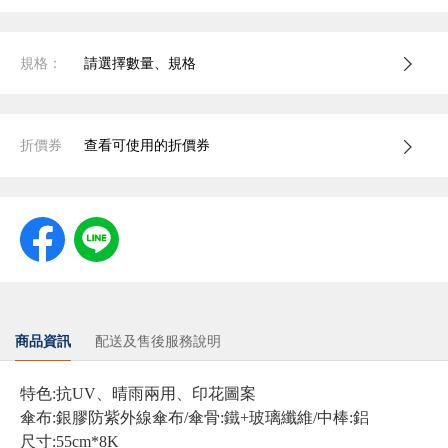
規格：
請選擇數量、規格
折價券
查看可使用的折價券
商品資訊
配送及售後服務說明
特色:抗UV、晴雨兩用、印花圖案
傘布:銀膠防紫外線傘布/傘骨:鐵+玻璃纖維/中棒:鋁
尺寸:55cm*8K