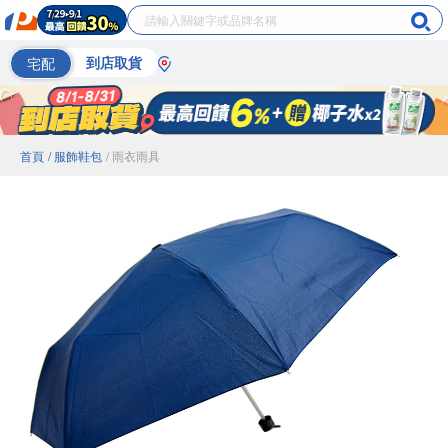
宅配
到店取貨
首頁
/ 服飾鞋包
/ 雨衣雨具