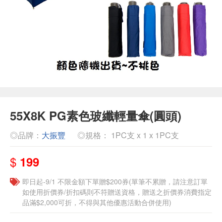
55X8K PG素色玻纖輕量傘(圓頭)
◎品牌：
大振豐
◎規格： 1PC支 x 1 x 1PC支
$
199
即日起-9/1 不限金額下單贈$200券(單筆不累贈，請注意訂單
如使用折價券/折扣碼則不符贈送資格，贈送之折價券消費指定
品滿$2,000可折，不得與其他優惠活動合併使用)