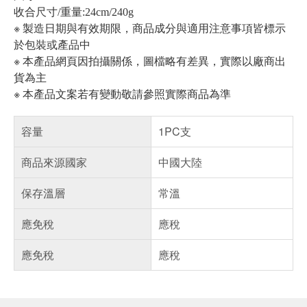
收合尺寸/重量:24cm/240g
※ 製造日期與有效期限，商品成分與適用注意事項皆標示
於包裝或產品中
※ 本產品網頁因拍攝關係，圖檔略有差異，實際以廠商出
貨為主
※ 本產品文案若有變動敬請參照實際商品為準
容量
1PC支
商品來源國家
中國大陸
保存溫層
常溫
應免稅
應稅
應免稅
應稅
偏遠地區配送
詐騙網頁！請小心！