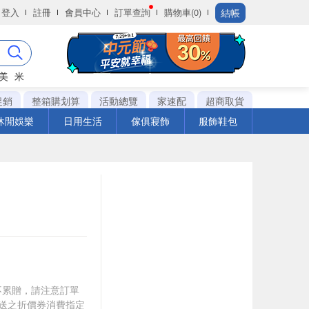
結帳
登入
註冊
會員中心
訂單查詢
購物車(0)
美
米
促銷
整箱購划算
活動總覽
家速配
超商取貨
休閒娛樂
日用生活
傢俱寢飾
服飾鞋包
筆不累贈，請注意訂單
贈送之折價券消費指定