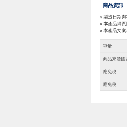
商品資訊
※ 製造日期
※ 本產品網
※ 本產品文
容量
商品來源國
應免稅
應免稅
偏遠地區配