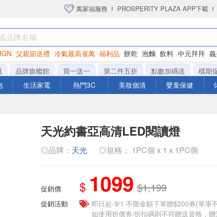
萬家福服務
PROSPERITY PLAZA APP下載
IGN
父親節送禮
冷氣最高省萬
福利品
餅乾
泡麵
飲料
中元拜拜
義
衛生紙
城
品牌旗艦館
買一送一
第二件五折
點數加碼送
檔期
泡
生活家電
熱門3C
美妝個清
嬰童保健
天光約書亞高清LED閱讀燈
◎品牌：
天光
◎規格： 1PC個 x 1 x 1PC個
1099
$
$1,199
促銷價
促銷活動
即日起-9/1 不限金額下單贈$200券(單
如使用折價券/折扣碼則不符贈送資格，