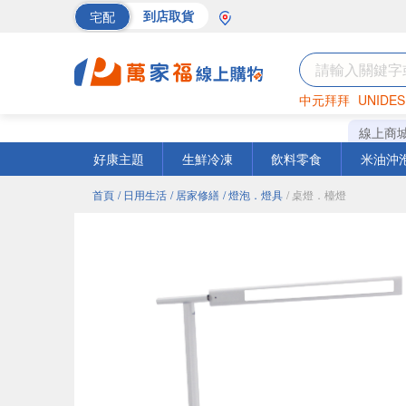
宅配
到店取貨
中元拜拜
UNIDES
海苔
巧克力
罐頭
線上商
好康主題
生鮮冷凍
飲料零食
米油沖
首頁
/ 日用生活
/ 居家修繕
/ 燈泡．燈具
/ 桌燈．檯燈