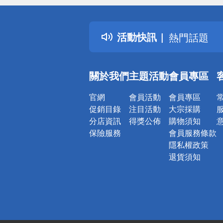
詐騙網頁！
得獎公告
活動快訊
熱門話題
銀行優惠
偏遠地區配
關於我們
主題活動
會員專區
詐騙網頁！
官網
會員活動
會員專區
促銷目錄
注目活動
大宗採購
分店資訊
得獎公佈
購物須知
保險服務
會員服務條款
隱私權政策
退貨須知