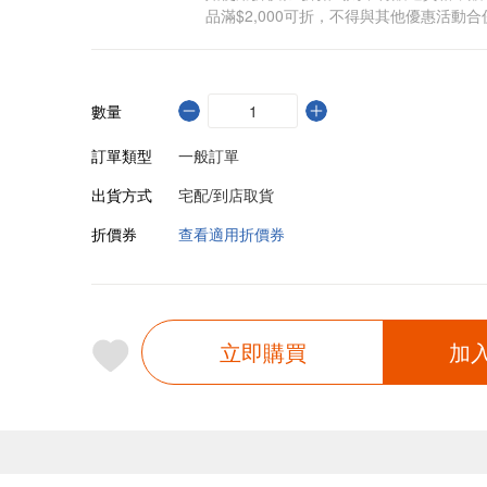
品滿$2,000可折，不得與其他優惠活動合
數量
訂單類型
一般訂單
出貨方式
宅配/到店取貨
折價券
查看適用折價券
立即購買
加