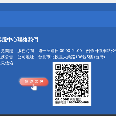
請小心！
送
客服中心
聯絡我們
請小心！
常見問題
服務時間：
週一至週日 09:00-21:00，例假日依網站
服務公告
公司地址：
台北市北投區大業路136號5樓 (台灣)
意見信箱