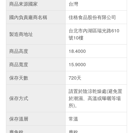
商品來源國家
台灣
國內負責廠商名稱
佳格食品股份有限公司
台北市內湖區瑞光路610
製造商地址
號10樓
商品高度
18.4000
商品寬度
15.9000
保存天數
720天
請置於陰涼乾燥處(避免置
保存方式
於潮濕、高溫或曝曬等場
所)。
保存溫層
常溫
應免稅
應稅