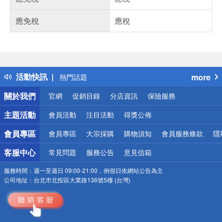
應免稅
應稅
偏遠地區配送
詐騙網頁！請小心！
得獎公告
活動快訊
more
熱門話題
銀行優惠
關於我們
官網
促銷目錄
分店資訊
保險服務
偏遠地區配送
詐騙網頁！請小心！
主題活動
會員活動
注目活動
得獎公佈
會員專區
會員專區
大宗採購
購物須知
會員服務條款
隱
客服中心
常見問題
服務公告
意見信箱
服務時間：
週一至週日 09:00-21:00，例假日依網站公告為主
公司地址：
台北市北投區大業路136號5樓 (台灣)