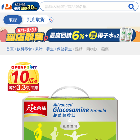
宅配
到店取貨
首頁
/ 飲料零食
/ 果汁．養生
/ 保健養生
/ 雞精．四物飲．燕窩