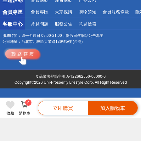
會員專區
會員專區
大宗採購
購物須知
會員服務條款
隱
客服中心
常見問題
服務公告
意見信箱
服務時間：
週一至週日 09:00-21:00，例假日依網站公告為主
公司地址：
台北市北投區大業路136號5樓 (台灣)
食品業者登錄字號 A-122662550-00000-6
Copyright©2026 Uni-Prosperity Lifestyle Corp. All Right Reserved
0
立即購買
加入購物車
收藏
購物車