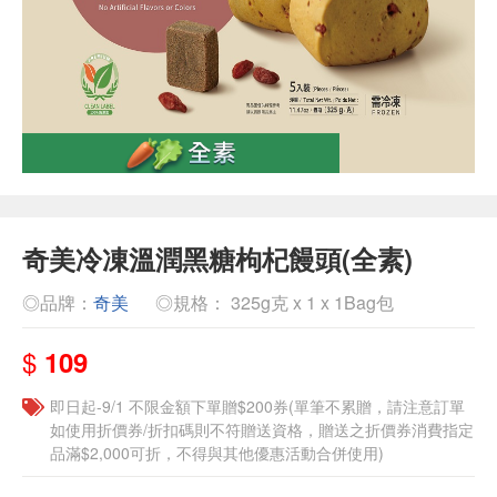
奇美冷凍溫潤黑糖枸杞饅頭(全素)
◎品牌：
奇美
◎規格： 325g克 x 1 x 1Bag包
$
109
即日起-9/1 不限金額下單贈$200券(單筆不累贈，請注意訂單
如使用折價券/折扣碼則不符贈送資格，贈送之折價券消費指定
品滿$2,000可折，不得與其他優惠活動合併使用)