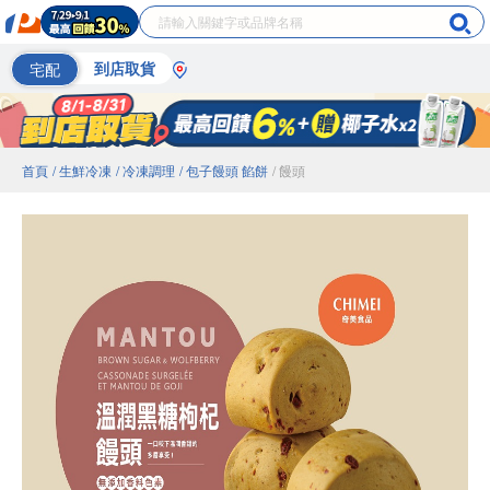
宅配
到店取貨
首頁
/ 生鮮冷凍
/ 冷凍調理
/ 包子饅頭 餡餅
/ 饅頭