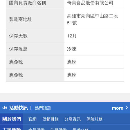
國內負責廠商名稱
奇美食品股份有限公司
高雄市湖內區中山路二段
製造商地址
51號
保存天數
12月
保存溫層
冷凍
應免稅
應稅
應免稅
應稅
偏遠地區配送
詐騙網頁！請小心！
得獎公告
活動快訊
more
熱門話題
銀行優惠
關於我們
官網
促銷目錄
分店資訊
保險服務
偏遠地區配送
詐騙網頁！請小心！
主題活動
會員活動
注目活動
得獎公佈