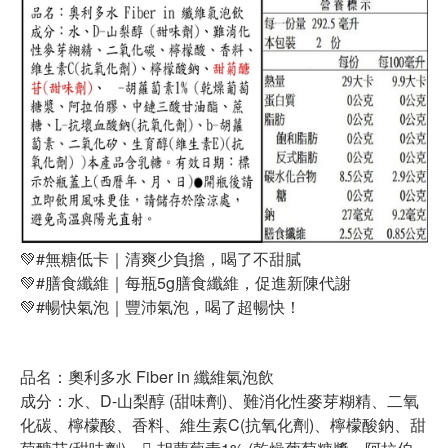
💚#無糖低卡｜清爽少負擔，喝了不甜膩
💚#膳食纖維｜每瓶5g膳食纖維，促進新陳代謝
💚#暢快氣泡｜豐沛氣泡，喝了超暢快！
品名：奧利多水 Fiber in 纖維氣泡飲
成分：水、D-山梨醇 (甜味劑)、難消化性麥芽糊精、二氧
化碳、檸檬酸、香料、維生素C(抗氧化劑)、檸檬酸鈉、甜