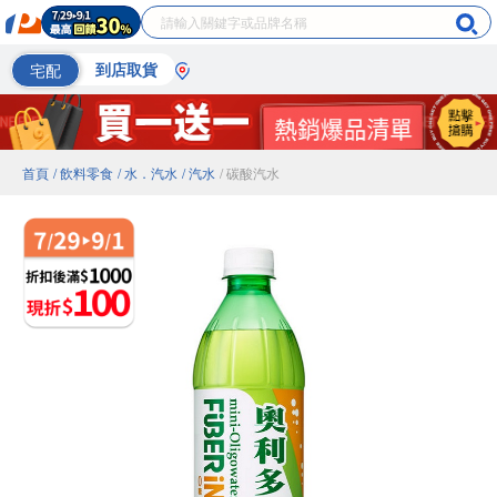
宅配
到店取貨
首頁
/ 飲料零食
/ 水．汽水
/ 汽水
/ 碳酸汽水