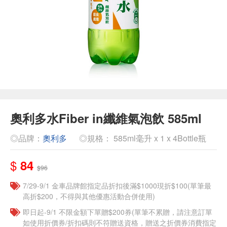
奧利多水Fiber in纖維氣泡飲 585ml
◎品牌：
奧利多
◎規格： 585ml毫升 x 1 x 4Bottle瓶
$
84
$96
7/29-9/1 金車品牌館指定品折扣後滿$1000現折$100(單筆最
高折$200，不得與其他優惠活動合併使用)
即日起-9/1 不限金額下單贈$200券(單筆不累贈，請注意訂單
如使用折價券/折扣碼則不符贈送資格，贈送之折價券消費指定