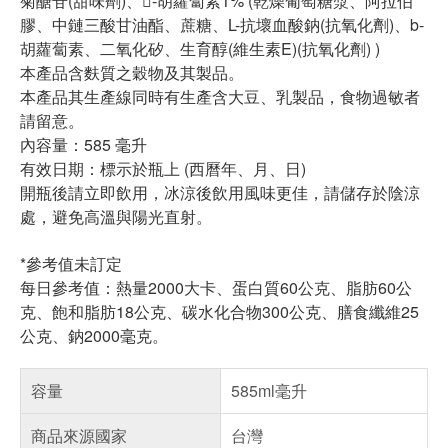
菊醣苷(甜味劑)、-胡蘿蔔素1% (乾燥葡萄糖漿、阿拉伯
膠、中鏈三酸甘油酯、蔗糖、L-抗壞血酸鈉(抗氧化劑)、b-
胡蘿蔔素、二氧化矽、生育醇(維生素E)(抗氧化劑) )
本產品含麩質之穀物及其製品。
本產品其生產線同時有生產含大豆、乳製品，食物過敏者
請留意。
內容量：585 毫升
有效日期：標示於瓶上 (西曆年、月、日)
開瓶後請立即飲用，冰涼後飲用風味更佳，請儲存於陰涼
處，避免高溫與陽光直射。
*參考值未訂定
每日參考值：熱量2000大卡、蛋白質60公克、脂肪60公
克、飽和脂肪18公克、碳水化合物300公克、膳食纖維25
公克、鈉2000毫克。
容量
585ml毫升
商品來源國家
台灣