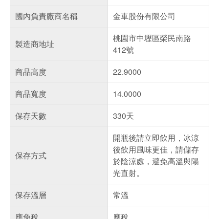
國內負責廠商名稱
金車股份有限公司
桃園市中壢區榮民南路
製造商地址
412號
商品高度
22.9000
商品寬度
14.0000
保存天數
330天
開瓶後請立即飲用，冰涼
後飲用風味更佳，請儲存
保存方式
於陰涼處，避免高溫與陽
光直射。
保存溫層
常溫
應免稅
應稅