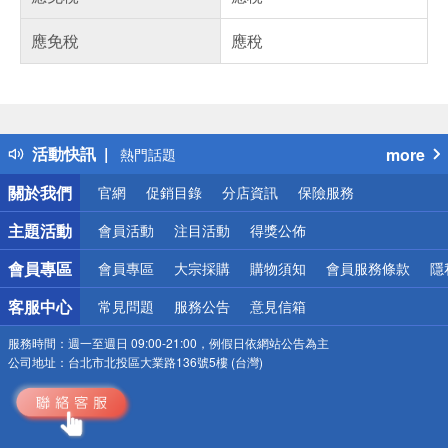
應免稅
應稅
偏遠地區配送
詐騙網頁！請小心！
得獎公告
活動快訊
more
熱門話題
銀行優惠
關於我們
官網
促銷目錄
分店資訊
保險服務
偏遠地區配送
詐騙網頁！請小心！
主題活動
會員活動
注目活動
得獎公佈
會員專區
會員專區
大宗採購
購物須知
會員服務條款
隱
客服中心
常見問題
服務公告
意見信箱
服務時間：
週一至週日 09:00-21:00，例假日依網站公告為主
公司地址：
台北市北投區大業路136號5樓 (台灣)