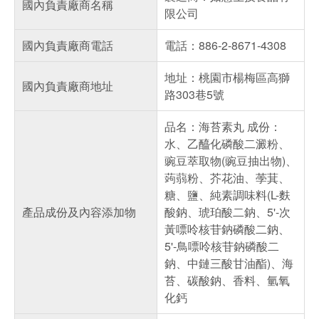
國內負責廠商名稱
限公司
國內負責廠商電話
電話：886-2-8671-4308
地址：桃園市楊梅區高獅
國內負責廠商地址
路303巷5號
品名：海苔素丸 成份：
水、乙醯化磷酸二澱粉、
豌豆萃取物(豌豆抽出物)、
蒟蒻粉、芥花油、荸萁、
糖、鹽、純素調味料(L-麩
產品成份及內容添加物
酸鈉、琥珀酸二鈉、5'-次
黃嘌呤核苷鈉磷酸二鈉、
5'-鳥嘌呤核苷鈉磷酸二
鈉、中鏈三酸甘油酯)、海
苔、碳酸鈉、香料、氫氧
化鈣