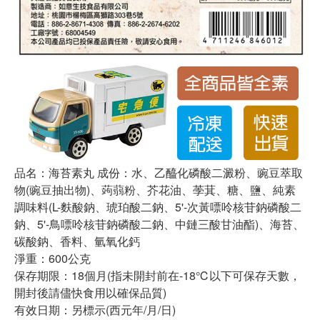
品名：海苔素丸 成份：水、乙醯化磷酸二澱粉、豌豆萃取
物(豌豆抽出物)、蒟蒻粉、芥花油、荸萁、糖、鹽、純素
調味料(L-麩酸鈉、琥珀酸二鈉、5'-次黃嘌呤核苷鈉磷酸二
鈉、5'-鳥嘌呤核苷鈉磷酸二鈉、中鏈三酸甘油酯)、海苔、
碳酸鈉、香料、氫氧化鈣
淨重：600公克
保存期限：18個月(指未開封前在-18℃以下可保存天數，
開封後請儘快食用以確保品質)
有效日期：另標示(西元年/月/日)