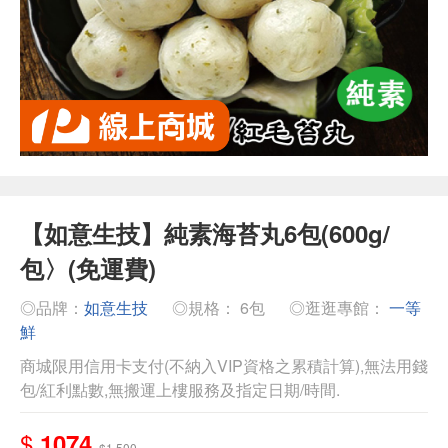
【如意生技】純素海苔丸6包(600g/
包〉(免運費)
◎品牌：
如意生技
◎規格： 6包
◎逛逛專館：
一等
鮮
商城限用信用卡支付(不納入VIP資格之累積計算),無法用錢
包/紅利點數,無搬運上樓服務及指定日期/時間.
$
1074
$1,500