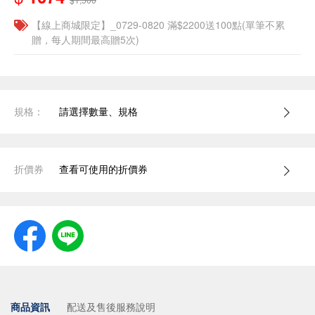
【線上商城限定】_0729-0820 滿$2200送100點(單筆不累
贈，每人期間最高贈5次)
規格：
請選擇數量、規格
折價券
查看可使用的折價券
商品資訊
配送及售後服務說明