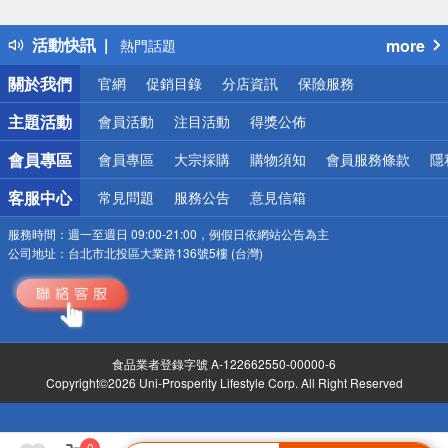
詐騙網頁！請小心！
得獎公告
活動快訊
more
熱門話題
銀行優惠
關於我們
官網
促銷目錄
分店資訊
保險服務
偏遠地區配送
詐騙網頁！請小心！
主題活動
會員活動
注目活動
得獎公佈
會員專區
會員專區
大宗採購
購物須知
會員服務條款
隱
客服中心
常見問題
服務公告
意見信箱
服務時間：
週一至週日 09:00-21:00，例假日依網站公告為主
公司地址：
台北市北投區大業路136號5樓 (台灣)
食品業者登錄字號 A-122662550-00000-6
Copyright©2026 Uni-Prosperity Lifestyle Corp. All Right Reserved
0