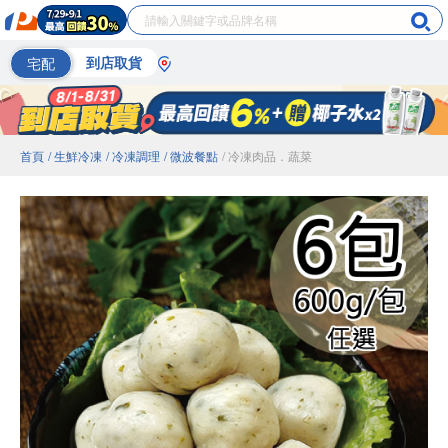
宅配
到店取貨
首頁
/ 生鮮冷凍
/ 冷凍調理
/ 微波餐點
/ 冷凍肉品．蔬菜