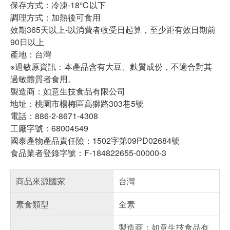
保存方式：冷凍-18℃以下
調理方式：加熱後可食用
效期365天以上-以消費者收受日起算，至少距有效日期前
90日以上
產地：台灣
※過敏原資訊：本產品含有大豆、麩質成份，不適合對其
過敏體質者食用。
製造商：如意生技食品有限公司
地址：桃園市楊梅區高獅路303巷5號
電話：886-2-8671-4308
工廠字號：68004549
國泰產物產品責任險：1502字第09PD02684號
食品業者登錄字號：F-184822655-00000-3
商品來源國家
台灣
素食類型
全素
製造商：如意生技食品有