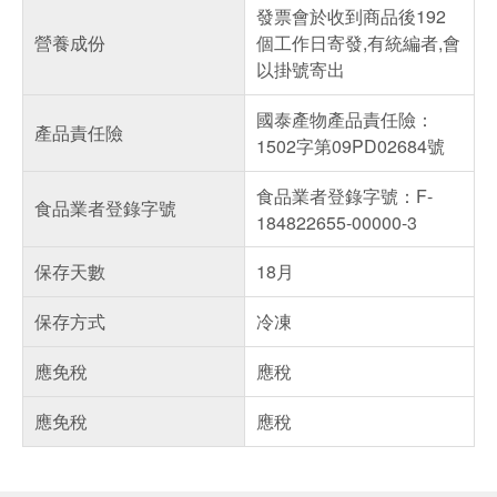
發票會於收到商品後192
營養成份
個工作日寄發,有統編者,會
以掛號寄出
國泰產物產品責任險：
產品責任險
1502字第09PD02684號
食品業者登錄字號：F-
食品業者登錄字號
184822655-00000-3
保存天數
18月
保存方式
冷凍
應免稅
應稅
應免稅
應稅
偏遠地區配送