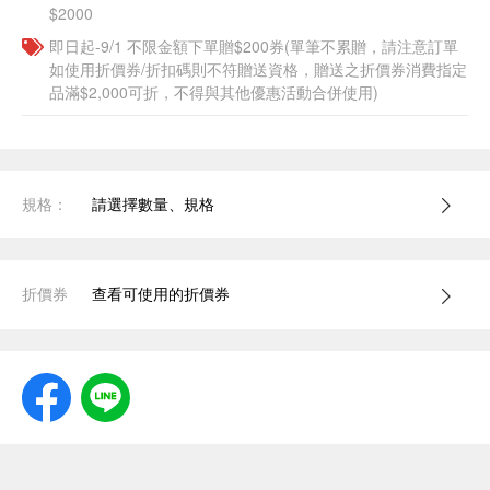
$2000
即日起-9/1 不限金額下單贈$200券(單筆不累贈，請注意訂單
如使用折價券/折扣碼則不符贈送資格，贈送之折價券消費指定
品滿$2,000可折，不得與其他優惠活動合併使用)
規格：
請選擇數量、規格
折價券
查看可使用的折價券