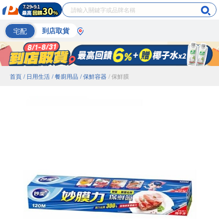
宅配
到店取貨
首頁
/ 日用生活
/ 餐廚用品
/ 保鮮容器
/ 保鮮膜