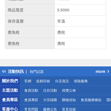
商品寬度
5.5000
保存溫層
常溫
應免稅
應稅
應免稅
應稅
偏遠地區配送
詐騙網頁！請小心！
得獎公告
活動快訊
more
熱門話題
銀行優惠
關於我們
官網
促銷目錄
分店資訊
保險服務
偏遠地區配送
詐騙網頁！請小心！
主題活動
會員活動
注目活動
得獎公佈
會員專區
會員專區
大宗採購
購物須知
會員服務條款
隱
客服中心
常見問題
服務公告
意見信箱