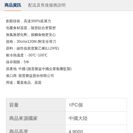
商品資訊
配送及售後服務說明
創新技術，高達300%延展力
包覆食材器皿，隨形貼合更緊密
無氯無塑化劑，接觸食物更安心
規格：30cmx120M /附安全滑刀
原料：線性低密度聚乙烯(LLDPE)
耐冷熱溫度：-30℃~100℃
保存期限：5年
原產地: 中國 (脫普聚益中國企業集團監製)
進口商: 脫普聚益股份有限公司
用途：覆蓋食品、器皿
容量
1PC個
商品來源國家
中國大陸
商品高度
4.9000