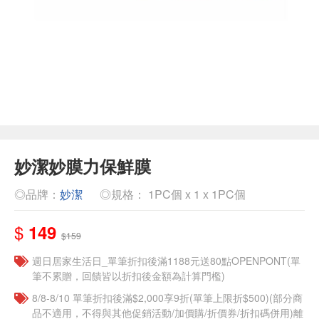
妙潔妙膜力保鮮膜
◎品牌：
妙潔
◎規格： 1PC個 x 1 x 1PC個
$
149
$159
週日居家生活日_單筆折扣後滿1188元送80點OPENPONT(單
筆不累贈，回饋皆以折扣後金額為計算門檻)
8/8-8/10 單筆折扣後滿$2,000享9折(單筆上限折$500)(部分商
品不適用，不得與其他促銷活動/加價購/折價券/折扣碼併用)離