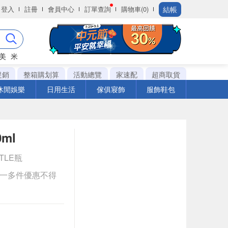
結帳
登入
註冊
會員中心
訂單查詢
購物車(0)
美
米
促銷
整箱購划算
活動總覽
家速配
超商取貨
休閒娛樂
日用生活
傢俱寢飾
服飾鞋包
ml
TTLE瓶
送一多件優惠不得