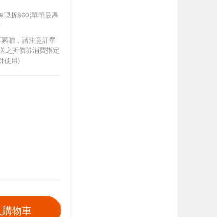
99現折$60(單筆最高
)
筆不累贈，請注意訂單
贈送之折價券消費指定
併使用)
入購物車