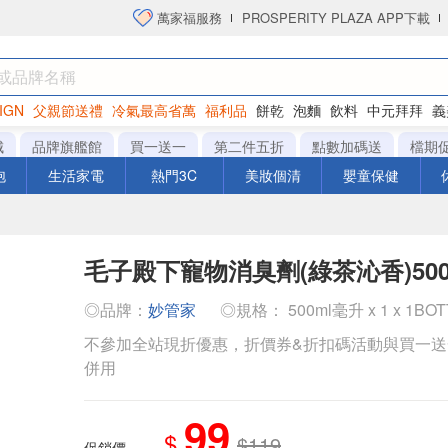
萬家福服務
PROSPERITY PLAZA APP下載
IGN
父親節送禮
冷氣最高省萬
福利品
餅乾
泡麵
飲料
中元拜拜
義
洋芋片
城
品牌旗艦館
買一送一
第二件五折
點數加碼送
檔期
泡
生活家電
熱門3C
美妝個清
嬰童保健
毛子殿下寵物消臭劑(綠茶沁香)500
◎品牌：
妙管家
◎規格： 500ml毫升 x 1 x 1BO
不參加全站現折優惠，折價券&折扣碼活動與買一
併用
99
$
$119
促銷價