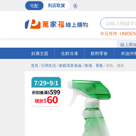
宅配
到店取貨
中元拜拜
UNIDES
巧克力
罐頭
海苔
線上商
好康主題
生鮮冷凍
飲料零食
米油沖
首頁
/ 日用生活
/ 家庭清潔 殺蟲
/ 除濕．香氛
/ 香氛．擴香