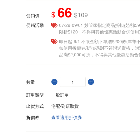
66
$
$109
促銷價
促銷活動
07/29-09/01 妙管家指定商品折扣後滿$5
限折$120，不得與其他優惠活動合併使用
即日起-9/1 不限金額下單贈$200券(單
如使用折價券/折扣碼則不符贈送資格，
品滿$2,000可折，不得與其他優惠活動合
數量
訂單類型
一般訂單
出貨方式
宅配/到店取貨
折價券
查看適用折價券