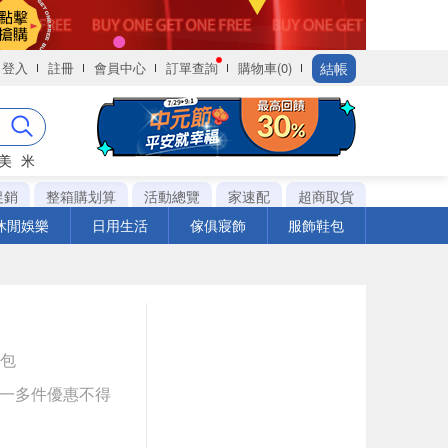
結帳
登入
註冊
會員中心
訂單查詢
購物車(0)
美
米
促銷
整箱購划算
活動總覽
家速配
超商取貨
休閒娛樂
日用生活
傢俱寢飾
服飾鞋包
k包
送一多件優惠不得