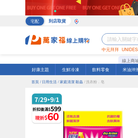
宅配
到店取貨
中元拜拜
UNIDES
海苔
巧克力
罐頭
線上商
好康主題
生鮮冷凍
飲料零食
米油沖
首頁
/ 日用生活
/ 家庭清潔 殺蟲
/ 洗衣粉．皂