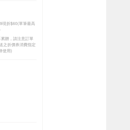
99現折$60(單筆最高
)
筆不累贈，請注意訂單
贈送之折價券消費指定
併使用)