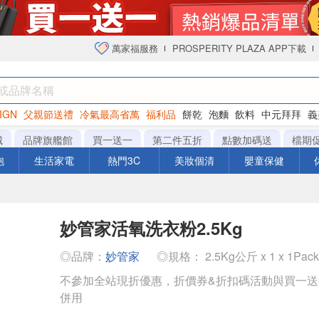
萬家福服務
PROSPERITY PLAZA APP下載
IGN
父親節送禮
冷氣最高省萬
福利品
餅乾
泡麵
飲料
中元拜拜
義
衛生紙
城
品牌旗艦館
買一送一
第二件五折
點數加碼送
檔期
泡
生活家電
熱門3C
美妝個清
嬰童保健
妙管家活氧洗衣粉2.5Kg
◎品牌：
妙管家
◎規格： 2.5Kg公斤 x 1 x 1Pac
不參加全站現折優惠，折價券&折扣碼活動與買一
併用