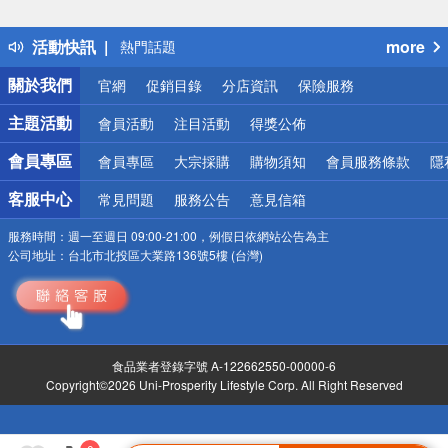
詐騙網頁！請小心！
得獎公告
活動快訊
more
熱門話題
銀行優惠
關於我們
官網
促銷目錄
分店資訊
保險服務
偏遠地區配送
詐騙網頁！請小心！
主題活動
會員活動
注目活動
得獎公佈
會員專區
會員專區
大宗採購
購物須知
會員服務條款
隱
客服中心
常見問題
服務公告
意見信箱
服務時間：
週一至週日 09:00-21:00，例假日依網站公告為主
公司地址：
台北市北投區大業路136號5樓 (台灣)
食品業者登錄字號 A-122662550-00000-6
Copyright©2026 Uni-Prosperity Lifestyle Corp. All Right Reserved