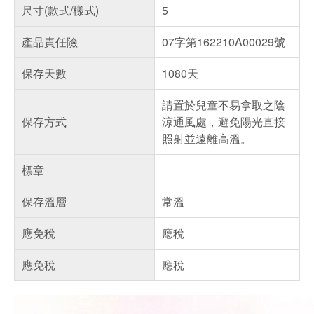
尺寸(款式/樣式)
5
產品責任險
07字第162210A00029號
保存天數
1080天
請置於兒童不易拿取之陰
保存方式
涼通風處，避免陽光直接
照射並遠離高溫。
標章
保存溫層
常溫
應免稅
應稅
應免稅
應稅