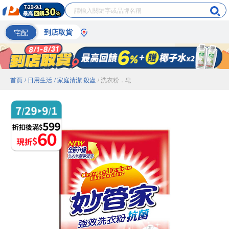
宅配
到店取貨
首頁
/ 日用生活
/ 家庭清潔 殺蟲
/ 洗衣粉．皂