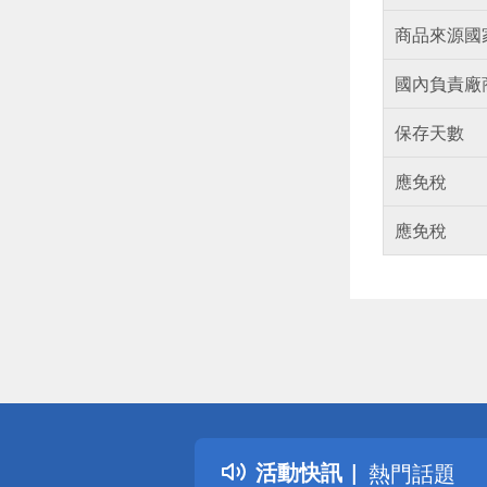
商品來源國
國內負責廠
保存天數
應免稅
應免稅
偏遠地區配
詐騙網頁！
得獎公告
活動快訊
熱門話題