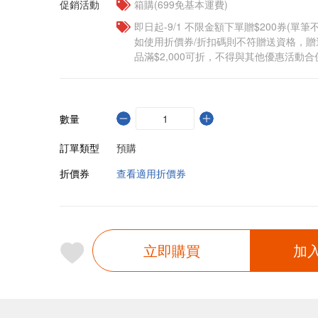
促銷活動
箱購(699免基本運費)
即日起-9/1 不限金額下單贈$200券(單
如使用折價券/折扣碼則不符贈送資格，
品滿$2,000可折，不得與其他優惠活動合
數量
訂單類型
預購
折價券
查看適用折價券
立即購買
加