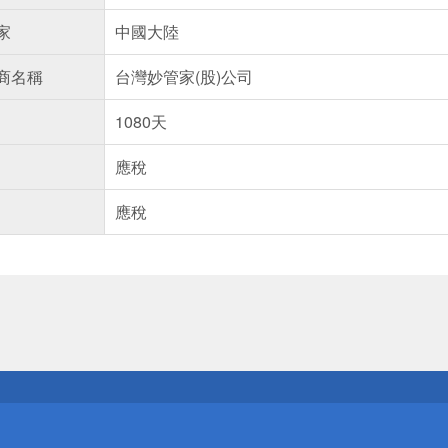
家
中國大陸
商名稱
台灣妙管家(股)公司
1080天
應稅
應稅
送
請小心！