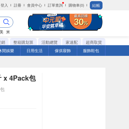
結帳
登入
註冊
會員中心
訂單查詢
購物車(0)
美
米
促銷
整箱購划算
活動總覽
家速配
超商取貨
休閒娛樂
日用生活
傢俱寢飾
服飾鞋包
x 4Pack包
k包