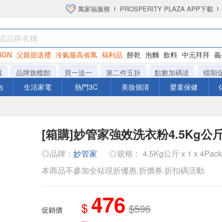
萬家福服務
PROSPERITY PLAZA APP下載
IGN
父親節送禮
冷氣最高省萬
福利品
餅乾
泡麵
飲料
中元拜拜
義
洋芋片
城
品牌旗艦館
買一送一
第二件五折
點數加碼送
檔期
泡
生活家電
熱門3C
美妝個清
嬰童保健
[箱購]妙管家強效洗衣粉4.5Kg公斤 
◎品牌：
妙管家
◎規格： 4.5Kg公斤 x 1 x 4Pac
本商品不參加全站現折優惠.折價券.折扣碼活動
476
$
$596
促銷價