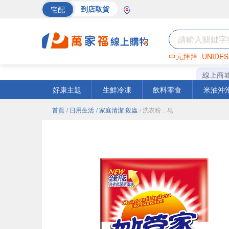
宅配
到店取貨
中元拜拜
UNIDES
巧克力
罐頭
海苔
線上商
好康主題
生鮮冷凍
飲料零食
米油沖
首頁
/ 日用生活
/ 家庭清潔 殺蟲
/ 洗衣粉．皂