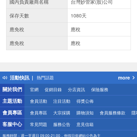
國內負責廠商名稱
台灣妙管家(股)公司
保存天數
1080天
應免稅
應稅
應免稅
應稅
偏遠地區配送
詐騙網頁！請小心！
得獎公告
活動快訊
more
熱門話題
銀行優惠
關於我們
官網
促銷目錄
分店資訊
保險服務
偏遠地區配送
詐騙網頁！請小心！
主題活動
會員活動
注目活動
得獎公佈
會員專區
會員專區
大宗採購
購物須知
會員服務條款
隱
客服中心
常見問題
服務公告
意見信箱
服務時間：
週一至週日 09:00-21:00，例假日依網站公告為主