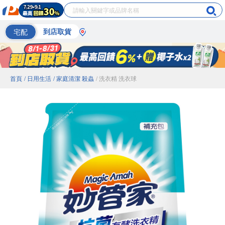
宅配
到店取貨
首頁
/ 日用生活
/ 家庭清潔 殺蟲
/ 洗衣精 洗衣球