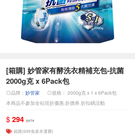
[箱購] 妙管家有酵洗衣精補充包-抗菌
2000g克 x 6Pack包
◎品牌：
妙管家
◎規格： 2000g克 x 1 x 6Pack包
本商品不參加全站現折優惠.折價券.折扣碼活動
$
294
$474
箱購(699免基本運費)