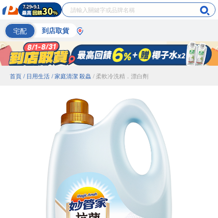
宅配
到店取貨
首頁
/ 日用生活
/ 家庭清潔 殺蟲
/ 柔軟冷洗精．漂白劑