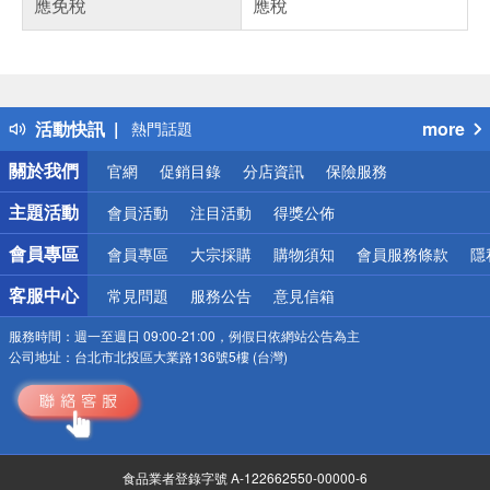
應免稅
應稅
偏遠地區配送
詐騙網頁！請小心！
得獎公告
活動快訊
more
熱門話題
銀行優惠
關於我們
官網
促銷目錄
分店資訊
保險服務
偏遠地區配送
詐騙網頁！請小心！
主題活動
會員活動
注目活動
得獎公佈
會員專區
會員專區
大宗採購
購物須知
會員服務條款
隱
客服中心
常見問題
服務公告
意見信箱
服務時間：
週一至週日 09:00-21:00，例假日依網站公告為主
公司地址：
台北市北投區大業路136號5樓 (台灣)
食品業者登錄字號 A-122662550-00000-6