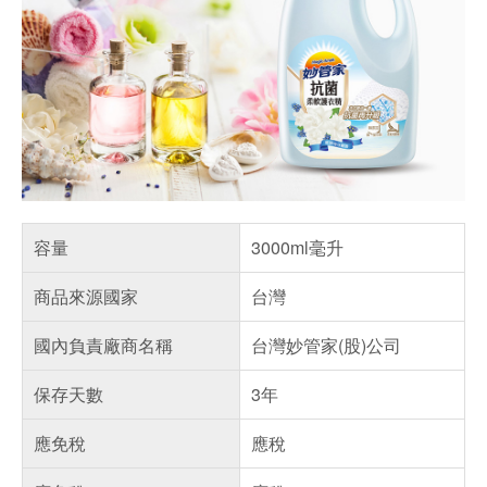
容量
3000ml毫升
商品來源國家
台灣
國內負責廠商名稱
台灣妙管家(股)公司
保存天數
3年
應免稅
應稅