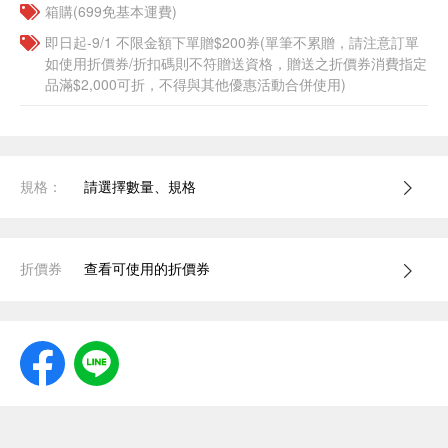
箱購(699免基本運費)
即日起-9/1 不限金額下單贈$200券(單筆不累贈，請注意訂單
如使用折價券/折扣碼則不符贈送資格，贈送之折價券消費指定
品滿$2,000可折，不得與其他優惠活動合併使用)
規格：
請選擇數量、規格
折價券
查看可使用的折價券