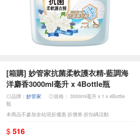
[箱購] 妙管家抗菌柔軟護衣精-藍調海
洋麝香3000ml毫升 x 4Bottle瓶
◎品牌：
妙管家
◎規格： 3000ml毫升 x 1 x 4Bottle
瓶
本商品不參加全站現折優惠.折價券.折扣碼活動
$
516