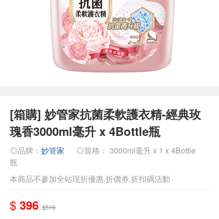
[箱購] 妙管家抗菌柔軟護衣精-經典玫
瑰香3000ml毫升 x 4Bottle瓶
◎品牌：
妙管家
◎規格： 3000ml毫升 x 1 x 4Bottle
瓶
本商品不參加全站現折優惠.折價券.折扣碼活動
$
396
$516