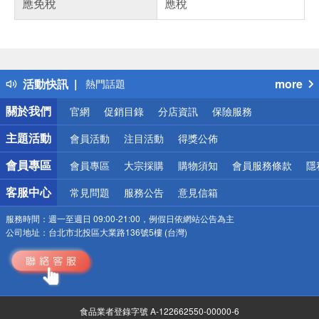
應免稅
應稅
偏遠地區配送
詐騙網頁！請小心！
得獎公告
活動快訊
more
熱門話題
銀行優惠
關於我們
官網
促銷目錄
分店資訊
保險服務
偏遠地區配送
詐騙網頁！請小心！
主題活動
會員活動
注目活動
得獎公佈
會員專區
會員專區
大宗採購
購物須知
會員服務條款
隱
客服中心
常見問題
服務公告
意見信箱
服務時間：
週一至週日 09:00-21:00，例假日依網站公告為主
公司地址：
台北市北投區大業路136號5樓 (台灣)
食品業者登錄字號 A-122662550-00000-6