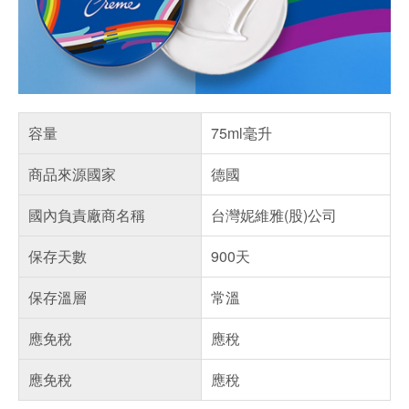
容量
75ml毫升
商品來源國家
德國
國內負責廠商名稱
台灣妮維雅(股)公司
保存天數
900天
保存溫層
常溫
應免稅
應稅
應免稅
應稅