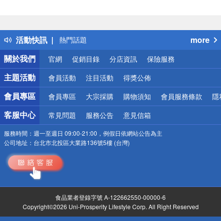
偏遠地區配送
詐騙網頁！請小心！
得獎公告
活動快訊
more
熱門話題
銀行優惠
關於我們
官網
促銷目錄
分店資訊
保險服務
偏遠地區配送
詐騙網頁！請小心！
主題活動
會員活動
注目活動
得獎公佈
會員專區
會員專區
大宗採購
購物須知
會員服務條款
隱
客服中心
常見問題
服務公告
意見信箱
服務時間：
週一至週日 09:00-21:00，例假日依網站公告為主
公司地址：
台北市北投區大業路136號5樓 (台灣)
食品業者登錄字號 A-122662550-00000-6
Copyright©2026 Uni-Prosperity Lifestyle Corp. All Right Reserved