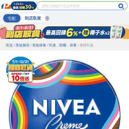
宅配
到店取貨
首頁
/ 美妝個清
/ 美妝保養
/ 乳液．防曬．保養
/ 身體乳液