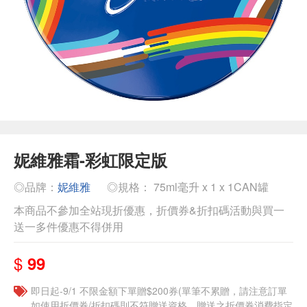
妮維雅霜-彩虹限定版
◎品牌：
妮維雅
◎規格： 75ml毫升 x 1 x 1CAN罐
本商品不參加全站現折優惠，折價券&折扣碼活動與買一
送一多件優惠不得併用
$
99
即日起-9/1 不限金額下單贈$200券(單筆不累贈，請注意訂單
如使用折價券/折扣碼則不符贈送資格，贈送之折價券消費指定