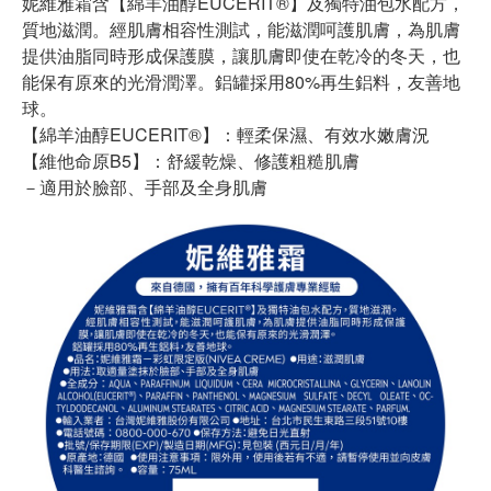
妮維雅霜含【綿羊油醇EUCERIT®】及獨特油包水配方，
質地滋潤。經肌膚相容性測試，能滋潤呵護肌膚，為肌膚
提供油脂同時形成保護膜，讓肌膚即使在乾冷的冬天，也
能保有原來的光滑潤澤。鋁罐採用80%再生鋁料，友善地
球。
【綿羊油醇EUCERIT®】：輕柔保濕、有效水嫩膚況
【維他命原B5】：舒緩乾燥、修護粗糙肌膚
－適用於臉部、手部及全身肌膚