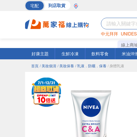
宅配
到店取貨
中元拜拜
UNIDES
巧克力
罐頭
海苔
線上商
好康主題
生鮮冷凍
飲料零食
米油沖
首頁
/ 美妝個清
/ 美妝保養
/ 乳液．防曬．保養
/ 身體乳液