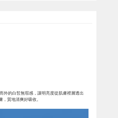
由內而外的白皙無瑕感，讓明亮度從肌膚裡層透出
膚，質地清爽好吸收。