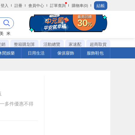
結帳
登入
註冊
會員中心
訂單查詢
購物車(0)
美
米
促銷
整箱購划算
活動總覽
家速配
超商取貨
休閒娛樂
日用生活
傢俱寢飾
服飾鞋包
瓶
送一多件優惠不得