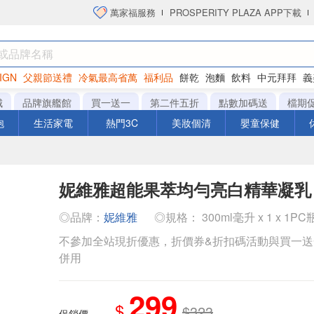
萬家福服務
PROSPERITY PLAZA APP下載
IGN
父親節送禮
冷氣最高省萬
福利品
餅乾
泡麵
飲料
中元拜拜
義
洋芋片
城
品牌旗艦館
買一送一
第二件五折
點數加碼送
檔期
泡
生活家電
熱門3C
美妝個清
嬰童保健
妮維雅超能果萃均勻亮白精華凝乳
◎品牌：
妮維雅
◎規格： 300ml毫升 x 1 x 1PC
不參加全站現折優惠，折價券&折扣碼活動與買一
併用
299
$
$323
促銷價