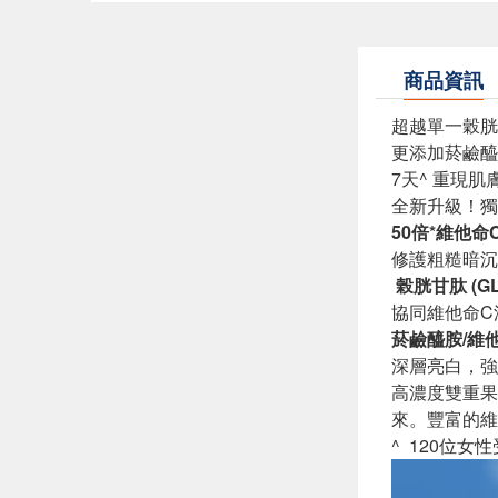
商品資訊
超越單一穀胱
更添加菸鹼醯
7天^ 重現
全新升級！獨
50倍*維他命C (
修護粗糙暗沉
榖胱甘肽 (GL
協同維他命C
菸鹼醯胺/維他命
深層亮白，強
高濃度雙重果
來。豐富的維
^ 120位