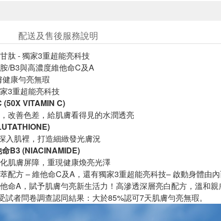
配送及售後服務說明
甘肽 - 獨家3重超能亮科技
胺/B3與高濃度維他命C及A
肌膚健康勻亮無瑕
家3重超能亮科技
50X VITAMIN C)
，改善色差，給肌膚看得見的水潤透亮
UTATHIONE)
深入肌裡，打造細緻發光膚況
B3 (NIACINAMIDE)
化肌膚屏障，重現健康煥亮光澤
萃配方 – 維他命C及A，還有獨家3重超能亮科技– 啟動身體
他命A，賦予肌膚勻亮新生活力！高滲透深層亮白配方，溫和親
女性受試者問卷調查認同結果：大於85%認可7天肌膚勻亮無瑕。