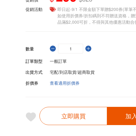
促銷活動
即日起-9/1 不限金額下單贈$200券(單
如使用折價券/折扣碼則不符贈送資格，
品滿$2,000可折，不得與其他優惠活動合
數量
訂單類型
一般訂單
出貨方式
宅配/到店取貨/超商取貨
折價券
查看適用折價券
立即購買
加