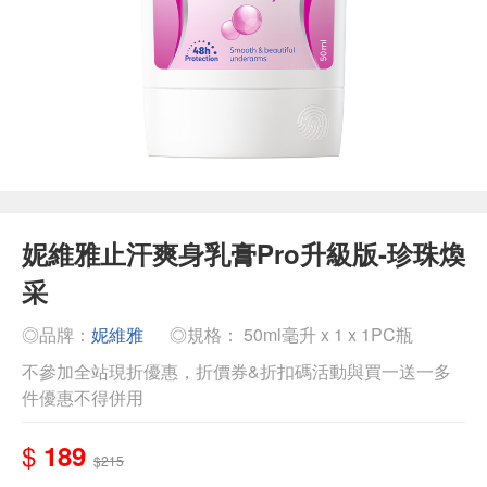
妮維雅止汗爽身乳膏Pro升級版-珍珠煥
采
◎品牌：
妮維雅
◎規格： 50ml毫升 x 1 x 1PC瓶
不參加全站現折優惠，折價券&折扣碼活動與買一送一多
件優惠不得併用
$
189
$215