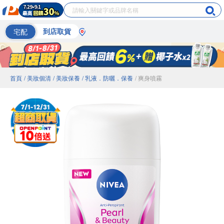
宅配
到店取貨
首頁
/ 美妝個清
/ 美妝保養
/ 乳液．防曬．保養
/ 爽身噴霧