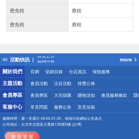
應免稅
應稅
應免稅
應稅
偏遠地區配送
詐騙網頁！請小心！
得獎公告
活動快訊
more
熱門話題
銀行優惠
關於我們
官網
促銷目錄
分店資訊
保險服務
偏遠地區配送
詐騙網頁！請小心！
主題活動
會員活動
注目活動
得獎公佈
會員專區
會員專區
大宗採購
購物須知
會員服務條款
隱
客服中心
常見問題
服務公告
意見信箱
服務時間：
週一至週日 09:00-21:00，例假日依網站公告為主
公司地址：
台北市北投區大業路136號5樓 (台灣)