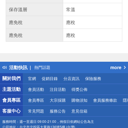
保存溫層
常溫
應免稅
應稅
應免稅
應稅
偏遠地區配送
詐騙網頁！請小心！
得獎公告
活動快訊
more
熱門話題
銀行優惠
關於我們
官網
促銷目錄
分店資訊
保險服務
偏遠地區配送
詐騙網頁！請小心！
主題活動
會員活動
注目活動
得獎公佈
會員專區
會員專區
大宗採購
購物須知
會員服務條款
隱
客服中心
常見問題
服務公告
意見信箱
服務時間：
週一至週日 09:00-21:00，例假日依網站公告為主
公司地址：
台北市北投區大業路136號5樓 (台灣)