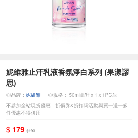
妮維雅止汗乳液香氛淨白系列 (果漾謬
思)
◎品牌：
妮維雅
◎規格： 50ml毫升 x 1 x 1PC瓶
不參加全站現折優惠，折價券&折扣碼活動與買一送一多
件優惠不得併用
$
179
$193