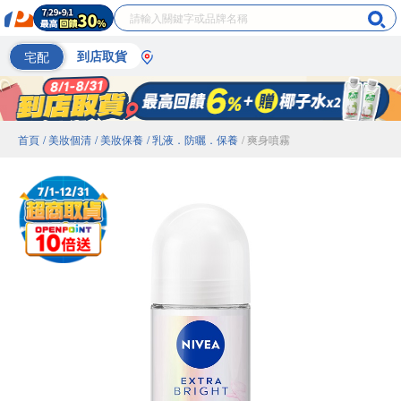
宅配
到店取貨
首頁
/ 美妝個清
/ 美妝保養
/ 乳液．防曬．保養
/ 爽身噴霧