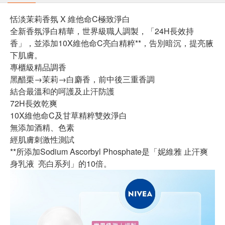
恬淡茉莉香氛 X 維他命C極致淨白
全新香氛淨白精華，世界級職人調製，「24H長效持
香」，並添加10X維他命C亮白精粹**，告別暗沉，提亮腋
下肌膚。
專櫃級精品調香
黑醋栗→茉莉→白麝香，前中後三重香調
結合最溫和的呵護及止汗防護
72H長效乾爽
10X維他命C及甘草精粹雙效淨白
無添加酒精、色素
經肌膚刺激性測試
**所添加Sodium Ascorbyl Phosphate是「妮維雅 止汗爽
身乳液 亮白系列」的10倍。