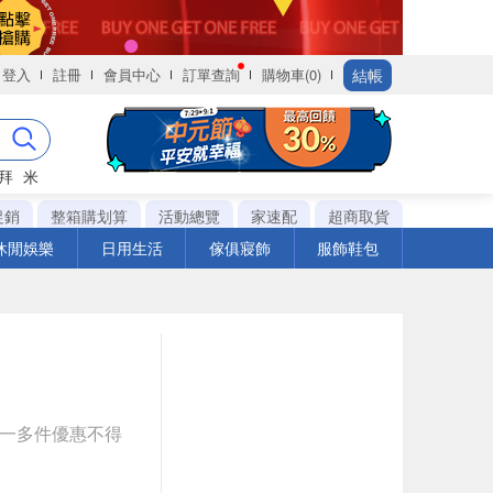
結帳
登入
註冊
會員中心
訂單查詢
購物車(0)
拜
米
促銷
整箱購划算
活動總覽
家速配
超商取貨
休閒娛樂
日用生活
傢俱寢飾
服飾鞋包
送一多件優惠不得