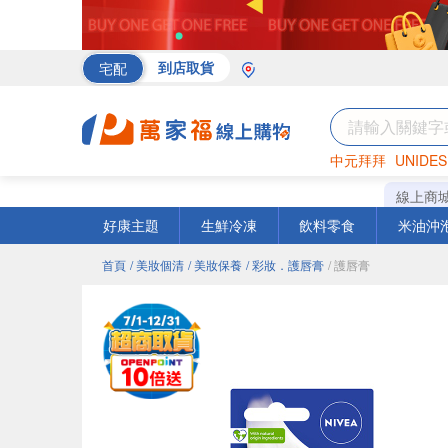
宅配
到店取貨
中元拜拜
UNIDES
罐頭
海苔
巧克力
線上商
好康主題
生鮮冷凍
飲料零食
米油沖
首頁
/ 美妝個清
/ 美妝保養
/ 彩妝．護唇膏
/ 護唇膏