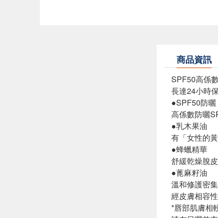
商品資訊
SPF50高
長達24小時
●SPF50防曬
高係數防曬S
●乳木果油
有「女性的黃
●蜂蠟精華
舒緩乾燥脫皮
●蓖麻籽油
溫和修護密集
經皮膚相容性
*唇部肌膚相