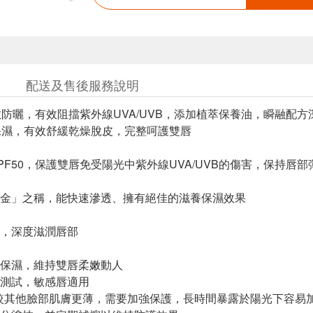
配送及售後服務說明
係數防曬，有效阻擋紫外線UVA/UVB，添加植萃保養油，瞬融配
保濕，有效舒緩乾燥脫皮，完整呵護雙唇
PF50，保護雙唇免受陽光中紫外線UVA/UVB的傷害，保持唇
金」之稱，能快速滲透、擁有絕佳的滋養保濕效果
，深度滋潤唇部
保濕，維持雙唇柔嫩動人
測試，敏感唇適用
較其他臉部肌膚更薄，需要加強保護，長時間暴露於陽光下容易