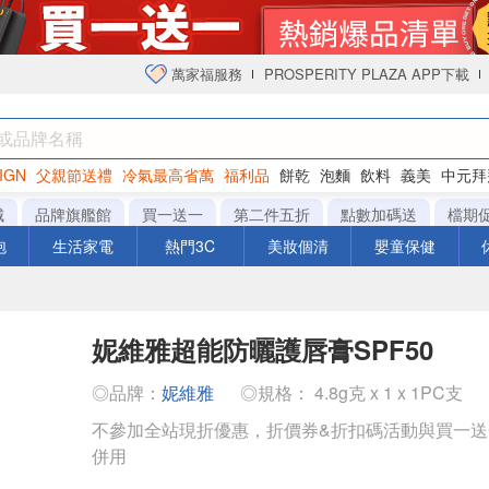
萬家福服務
PROSPERITY PLAZA APP下載
IGN
父親節送禮
冷氣最高省萬
福利品
餅乾
泡麵
飲料
義美
中元拜
衛生紙
城
品牌旗艦館
買一送一
第二件五折
點數加碼送
檔期
泡
生活家電
熱門3C
美妝個清
嬰童保健
妮維雅超能防曬護唇膏SPF50
◎品牌：
妮維雅
◎規格： 4.8g克 x 1 x 1PC支
不參加全站現折優惠，折價券&折扣碼活動與買一
併用