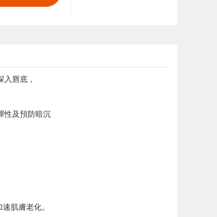
方深入唇底，
部彈性及預防暗沉
加速肌膚老化。