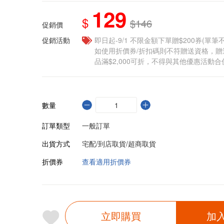
129
$
$146
促銷價
促銷活動
即日起-9/1 不限金額下單贈$200券(單
如使用折價券/折扣碼則不符贈送資格，
品滿$2,000可折，不得與其他優惠活動合
數量
訂單類型
一般訂單
出貨方式
宅配/到店取貨/超商取貨
折價券
查看適用折價券
立即購買
加