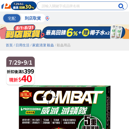
宅配
到店取貨
首頁
/ 日用生活
/ 家庭清潔 殺蟲
/ 殺蟲用品