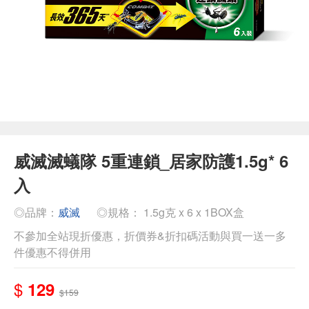
威滅滅蟻隊 5重連鎖_居家防護1.5g* 6
入
◎品牌：
威滅
◎規格： 1.5g克 x 6 x 1BOX盒
不參加全站現折優惠，折價券&折扣碼活動與買一送一多
件優惠不得併用
$
129
$159