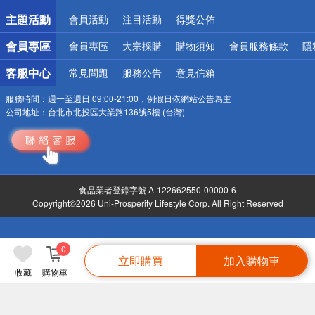
主題活動
會員活動
注目活動
得獎公佈
會員專區
會員專區
大宗採購
購物須知
會員服務條款
隱
客服中心
常見問題
服務公告
意見信箱
服務時間：
週一至週日 09:00-21:00，例假日依網站公告為主
公司地址：
台北市北投區大業路136號5樓 (台灣)
食品業者登錄字號 A-122662550-00000-6
Copyright©2026 Uni-Prosperity Lifestyle Corp. All Right Reserved
0
立即購買
加入購物車
收藏
購物車