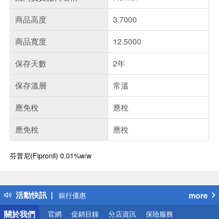
商品高度
3.7000
商品寬度
12.5000
保存天數
2年
保存溫層
常溫
應免稅
應稅
應免稅
應稅
偏遠地區配送
芬普尼(Fipronil) 0.01%w/w
詐騙網頁！請小心！
得獎公告
熱門話題
活動快訊
more
銀行優惠
偏遠地區配送
關於我們
官網
促銷目錄
分店資訊
保險服務
詐騙網頁！請小心！