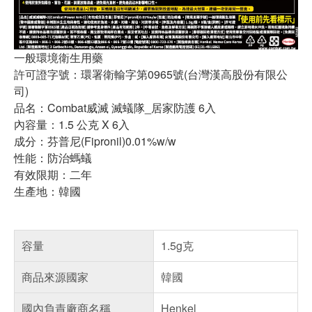
一般環境衛生用藥
許可證字號：環署衛輸字第0965號(台灣漢高股份有限公
司)
品名：Combat威滅 滅蟻隊_居家防護 6入
內容量：1.5 公克 X 6入
成分：芬普尼(Fipronil)0.01%w/w
性能：防治螞蟻
有效限期：二年
生產地：韓國
容量
1.5g克
商品來源國家
韓國
國內負責廠商名稱
Henkel