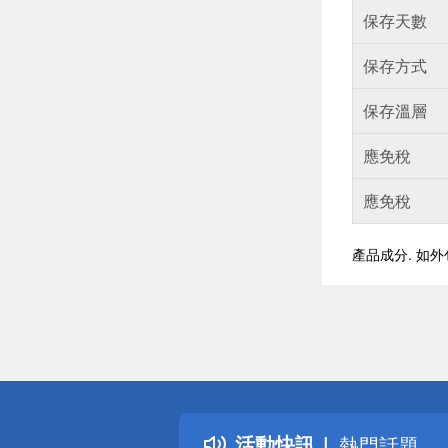
保存天數
保存方式
保存溫層
應免稅
應免稅
產品成分. 如
偏遠地區配
詐騙網頁！
得獎公告
活動快訊
熱門話題