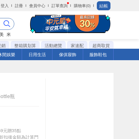
結帳
登入
註冊
會員中心
訂單查詢
購物車(0)
美
米
促銷
整箱購划算
活動總覽
家速配
超商取貨
休閒娛樂
日用生活
傢俱寢飾
服飾鞋包
ottle瓶
59元贈35點
皆以折扣後金額為計算門