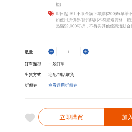
檻)
即日起-9/1 不限金額下單贈$200券(單
如使用折價券/折扣碼則不符贈送資格，
品滿$2,000可折，不得與其他優惠活動合
數量
訂單類型
一般訂單
出貨方式
宅配/到店取貨
折價券
查看適用折價券
立即購買
加