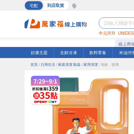
宅配
到店取貨
中元拜拜
UNIDES
巧克力
罐頭
海苔
線上商
好康主題
生鮮冷凍
飲料零食
米油沖
首頁
/ 日用生活
/ 家庭清潔 殺蟲
/ 家用清潔
/ 地板．玻璃