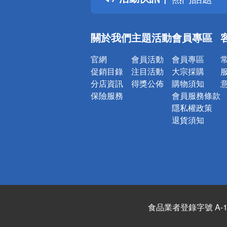
銀行優惠
偏遠地區配
關於我們
主題活動
會員專區
詐騙網頁！
官網
會員活動
會員專區
促銷目錄
注目活動
大宗採購
分店資訊
得獎公佈
購物須知
保險服務
會員服務條款
隱私權政策
退貨須知
食品業者登錄字號 A-122