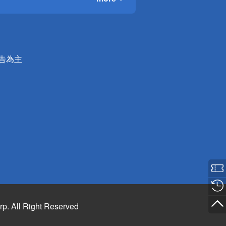
公告為主
rp. All Right Reserved