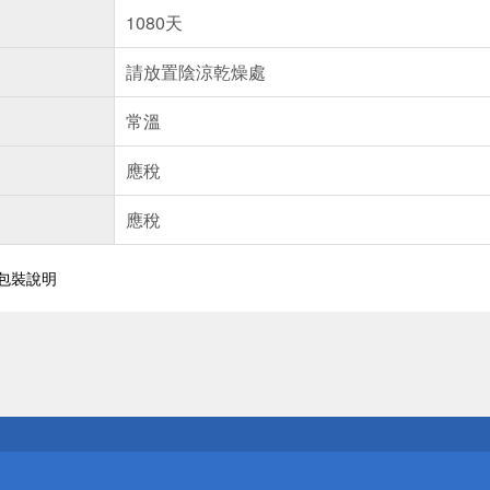
1080天
請放置陰涼乾燥處
常溫
應稅
應稅
外包裝說明
送
請小心！