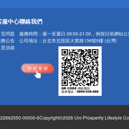
送
客服中心
聯絡我們
請小心！
常見問題
服務時間：
週一至週日 09:00-21:00，例假日依網站
服務公告
公司地址：
台北市北投區大業路136號5樓 (台灣)
意見信箱
662550-00000-6
Copyright©2026 Uni-Prosperity Lifestyle Co