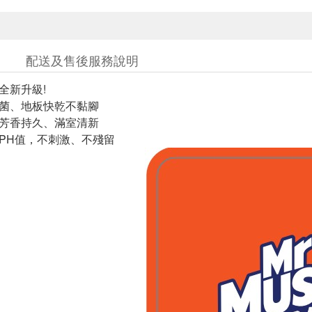
配送及售後服務說明
全新升級!
殺菌、地板快乾不黏腳
，芳香持久、滿室清新
膚PH值，不刺激、不殘留