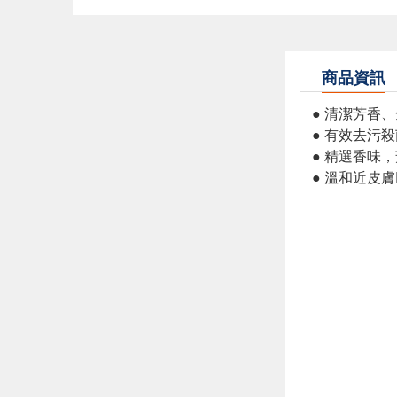
商品資訊
● 清潔芳香、
● 有效去污
● 精選香味
● 溫和近皮