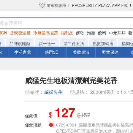
萬家福服務
PROSPERITY PLAZA APP下載
IGN
父親節送禮
冷氣最高省萬
福利品
餅乾
泡麵
飲料
中元拜拜
義
洋芋片
城
品牌旗艦館
買一送一
第二件五折
點數加碼送
檔期
泡
生活家電
熱門3C
美妝個清
嬰童保健
威猛先生地板清潔劑完美花香
◎品牌：
威猛先生
◎規格： 2000ml毫升 x 1 x 1B
127
$
$157
促銷價
促銷活動
0729-0901_莊臣指定品牌商品折扣後滿3
OPENPOINT(單筆最高贈70點，回饋