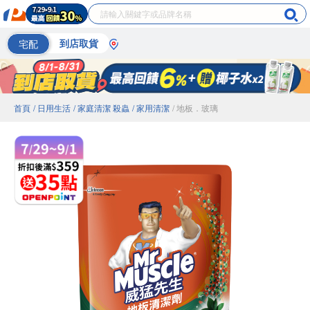
宅配
到店取貨
首頁
/ 日用生活
/ 家庭清潔 殺蟲
/ 家用清潔
/ 地板．玻璃