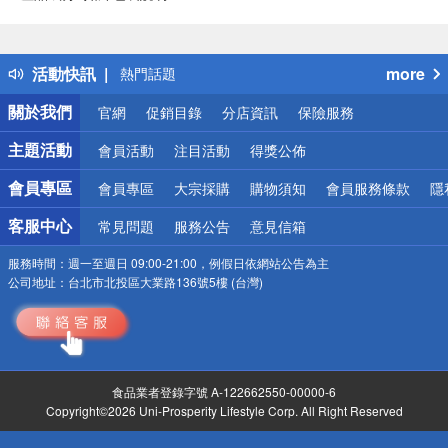
偏遠地區配送
詐騙網頁！請小心！
得獎公告
活動快訊
more
熱門話題
銀行優惠
關於我們
官網
促銷目錄
分店資訊
保險服務
偏遠地區配送
詐騙網頁！請小心！
主題活動
會員活動
注目活動
得獎公佈
會員專區
會員專區
大宗採購
購物須知
會員服務條款
隱
客服中心
常見問題
服務公告
意見信箱
服務時間：
週一至週日 09:00-21:00，例假日依網站公告為主
公司地址：
台北市北投區大業路136號5樓 (台灣)
食品業者登錄字號 A-122662550-00000-6
Copyright©2026 Uni-Prosperity Lifestyle Corp. All Right Reserved