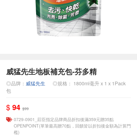
威猛先生地板補充包-芬多精
◎品牌：
威猛先生
◎規格： 1800ml毫升 x 1 x 1Pack
包
$
94
$99
0729-0901_莊臣指定品牌商品折扣後滿359元贈35點
OPENPOINT(單筆最高贈70點，回饋皆以折扣後金額為計算門
檻)