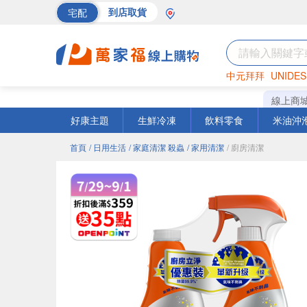
宅配
到店取貨
中元拜拜
UNIDES
巧克力
罐頭
海苔
線上商
好康主題
生鮮冷凍
飲料零食
米油沖
首頁
/ 日用生活
/ 家庭清潔 殺蟲
/ 家用清潔
/ 廚房清潔