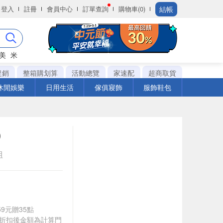
結帳
登入
註冊
會員中心
訂單查詢
購物車(0)
美
米
促銷
整箱購划算
活動總覽
家速配
超商取貨
休閒娛樂
日用生活
傢俱寢飾
服飾鞋包
)
組
59元贈35點
皆以折扣後金額為計算門