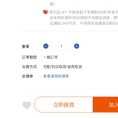
檻)
即日起-9/1 不限金額下單贈$200券(單
如使用折價券/折扣碼則不符贈送資格，
品滿$2,000可折，不得與其他優惠活動合
數量
訂單類型
一般訂單
出貨方式
宅配/到店取貨/超商取貨
折價券
查看適用折價券
立即購買
加