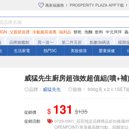
萬家福服務
PROSPERITY PLAZA APP下載
IGN
父親節送禮
冷氣最高省萬
福利品
餅乾
泡麵
飲料
中元拜拜
義
洋芋片
城
品牌旗艦館
買一送一
第二件五折
點數加碼送
檔期
泡
生活家電
熱門3C
美妝個清
嬰童保健
威猛先生廚房超強效超值組(噴+補
◎品牌：
威猛先生
◎規格： 500g克 x 2 x 1SET
131
$
$135
促銷價
促銷活動
0729-0901_莊臣指定品牌商品折扣後滿3
OPENPOINT(單筆最高贈70點，回饋