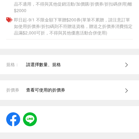
品不適用，不得與其他促銷活動/加價購/折價券/折扣碼併用)離
$2000
即日起-9/1 不限金額下單贈$200券(單筆不累贈，請注意訂單
如使用折價券/折扣碼則不符贈送資格，贈送之折價券消費指定
品滿$2,000可折，不得與其他優惠活動合併使用)
規格：
請選擇數量、規格
折價券
查看可使用的折價券