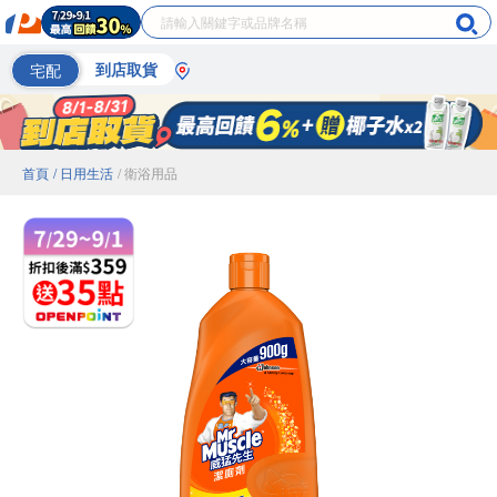
宅配
到店取貨
首頁
/ 日用生活
/ 衛浴用品