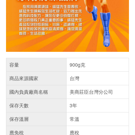
容量
900g克
商品來源國家
台灣
國內負責廠商名稱
美商莊臣台灣分公司
保存天數
3年
保存溫層
常溫
應免稅
應稅