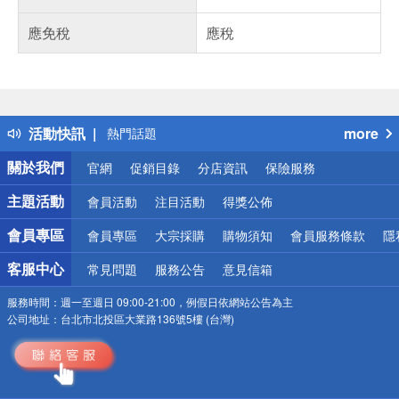
應免稅
應稅
偏遠地區配送
詐騙網頁！請小心！
得獎公告
活動快訊
more
熱門話題
銀行優惠
關於我們
官網
促銷目錄
分店資訊
保險服務
偏遠地區配送
詐騙網頁！請小心！
主題活動
會員活動
注目活動
得獎公佈
會員專區
會員專區
大宗採購
購物須知
會員服務條款
隱
客服中心
常見問題
服務公告
意見信箱
服務時間：
週一至週日 09:00-21:00，例假日依網站公告為主
公司地址：
台北市北投區大業路136號5樓 (台灣)