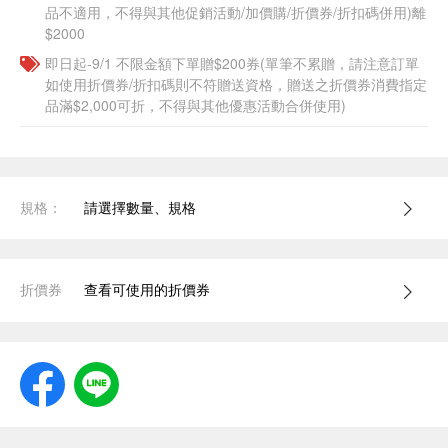
品不適用，不得與其他促銷活動/加價購/折價券/折扣碼併用)離
$2000
即日起-9/1 不限金額下單贈$200券(單筆不累贈，請注意訂單
如使用折價券/折扣碼則不符贈送資格，贈送之折價券消費指定
品滿$2,000可折，不得與其他優惠活動合併使用)
規格：
請選擇數量、規格
折價券
查看可使用的折價券