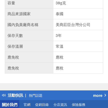
容量
38g克
商品來源國家
泰國
國內負責廠商名稱
美商莊臣台灣分公司
保存天數
3年
保存溫層
常溫
應免稅
應稅
應免稅
應稅
偏遠地區配送
詐騙網頁！請小心！
得獎公告
活動快訊
more
熱門話題
銀行優惠
關於我們
官網
促銷目錄
分店資訊
保險服務
偏遠地區配送