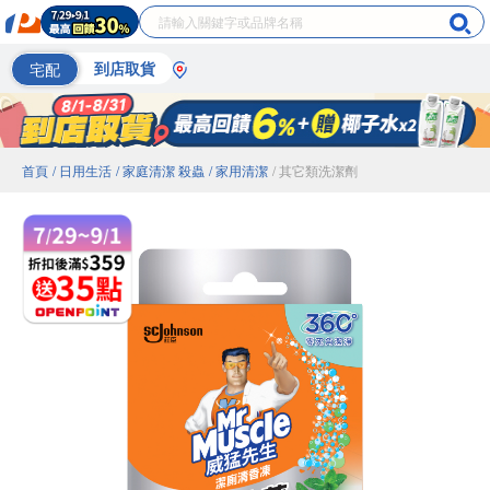
宅配
到店取貨
首頁
/ 日用生活
/ 家庭清潔 殺蟲
/ 家用清潔
/ 其它類洗潔劑