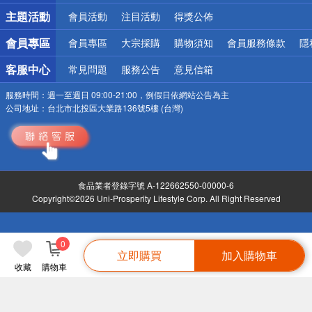
詐騙網頁！請小心！
主題活動
會員活動
注目活動
得獎公佈
會員專區
會員專區
大宗採購
購物須知
會員服務條款
隱
客服中心
常見問題
服務公告
意見信箱
服務時間：
週一至週日 09:00-21:00，例假日依網站公告為主
公司地址：
台北市北投區大業路136號5樓 (台灣)
食品業者登錄字號 A-122662550-00000-6
Copyright©2026 Uni-Prosperity Lifestyle Corp. All Right Reserved
0
立即購買
加入購物車
收藏
購物車