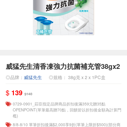
威猛先生清香凍強力抗菌補充管38gx2
◎品牌：
威猛先生
◎規格： 38g克 x 2 x 1PC盒
$
139
$148
0729-0901_莊臣指定品牌商品折扣後滿359元贈35點
OPENPOINT(單筆最高贈70點，回饋皆以折扣後金額為計算門
檻)
8/8-8/10 單筆折扣後滿$2,000享9折(單筆上限折$500)(部分商