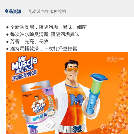
商品資訊
配送及售後服務說明
● 全新防臭層，阻隔污垢、異味、細菌
● 每次沖水除臭清新 阻隔污垢異味
● 芳香、光亮、長效
● 維持馬桶乾淨，下次打掃更輕鬆