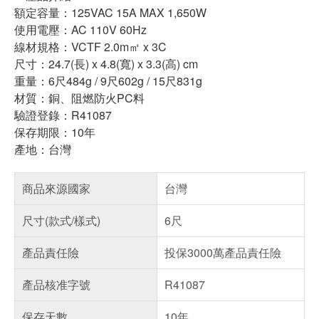
額定容量：125VAC 15A MAX 1,650W
使用電壓：AC 110V 60Hz
線材規格：VCTF 2.0m㎡ x 3C
尺寸：24.7(長) x 4.8(寬) x 3.3(高) cm
重量：6尺484g / 9尺602g / 15尺831g
材質：銅、阻燃防火PC料
驗證登錄：R41087
保存期限：10年
產地：台灣
商品來源國家
台灣
尺寸(款式/樣式)
6尺
產品責任險
投保3000萬產品責任險
產品核准字號
R41087
保存天數
10年