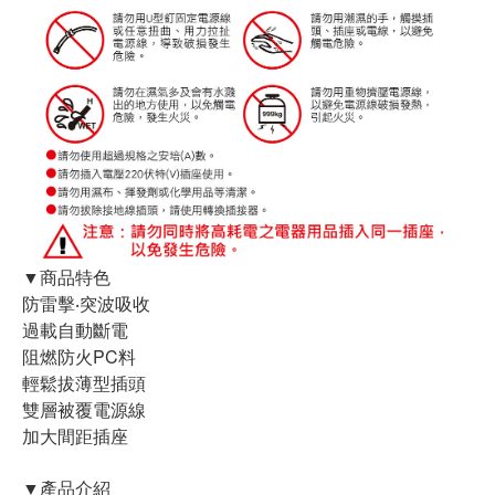
▼商品特色
防雷擊‧突波吸收
過載自動斷電
阻燃防火PC料
輕鬆拔薄型插頭
雙層被覆電源線
加大間距插座
▼產品介紹