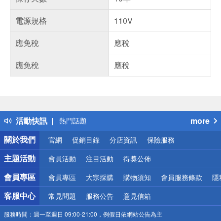
電源規格
110V
應免稅
應稅
應免稅
應稅
偏遠地區配送
詐騙網頁！請小心！
得獎公告
活動快訊
more
熱門話題
銀行優惠
關於我們
官網
促銷目錄
分店資訊
保險服務
偏遠地區配送
詐騙網頁！請小心！
主題活動
會員活動
注目活動
得獎公佈
會員專區
會員專區
大宗採購
購物須知
會員服務條款
隱
客服中心
常見問題
服務公告
意見信箱
服務時間：
週一至週日 09:00-21:00，例假日依網站公告為主