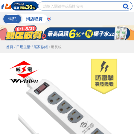
宅配
到店取貨
首頁
/ 日用生活
/ 居家修繕
/ 延長線