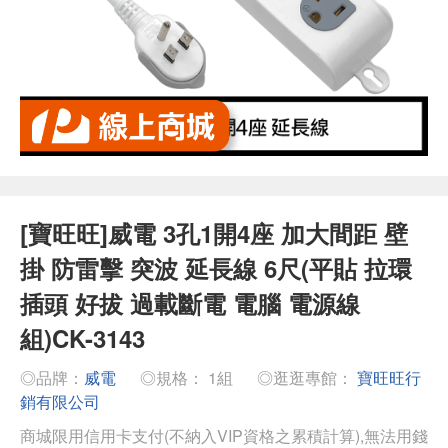
[寶旺旺]威電 3孔1開4座 加大間距 壁
掛 防雷擊 突波 延長線 6尺(平貼 拉環
插頭 好拔 過載斷電 電腦 電源線
組)CK-3143
◎品牌：
威電
◎規格： 1組
◎逛逛專館：
寶旺旺行
銷有限公司
商城限用信用卡支付(不納入VIP資格之累積計算),無法用錢