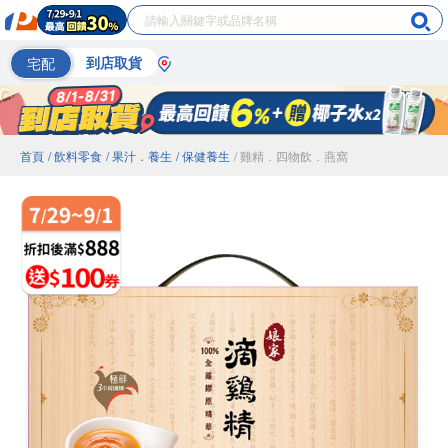
宅配
到店取貨
首頁
/ 飲料零食
/ 果汁．養生
/ 保健養生
/ 雞精．四物飲．燕窩