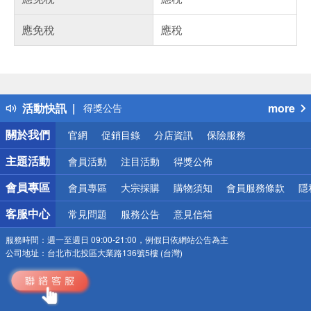
應免稅
應稅
偏遠地區配送
詐騙網頁！請小心！
得獎公告
活動快訊
more
熱門話題
關於我們
官網
促銷目錄
分店資訊
保險服務
銀行優惠
偏遠地區配送
主題活動
會員活動
注目活動
得獎公佈
詐騙網頁！請小心！
會員專區
會員專區
大宗採購
購物須知
會員服務條款
隱
客服中心
常見問題
服務公告
意見信箱
服務時間：
週一至週日 09:00-21:00，例假日依網站公告為主
公司地址：
台北市北投區大業路136號5樓 (台灣)