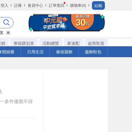
結帳
登入
註冊
會員中心
訂單查詢
購物車(0)
美
米
促銷
整箱購划算
活動總覽
家速配
超商取貨
休閒娛樂
日用生活
傢俱寢飾
服飾鞋包
瓶
送一多件優惠不得