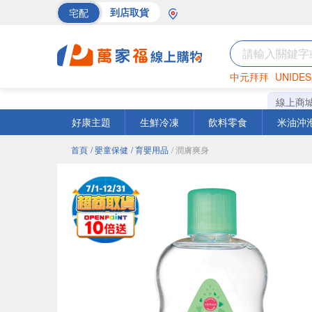
宅配
到店取貨
中元拜拜
UNIDES
巧克力
罐頭
海苔
線上商
好康主題
生鮮冷凍
飲料零食
米油沖
首頁
/ 嬰童保健
/ 育嬰用品
/ 潤膚爽身