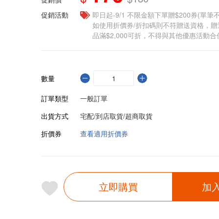
促銷活動
即日起-9/1 不限金額下單贈$200券(單
如使用折價券/折扣碼則不符贈送資格，
品滿$2,000可折，不得與其他優惠活動合
數量
訂單類型
一般訂單
出貨方式
宅配/到店取貨/超商取貨
折價券
查看適用折價券
立即購買
加