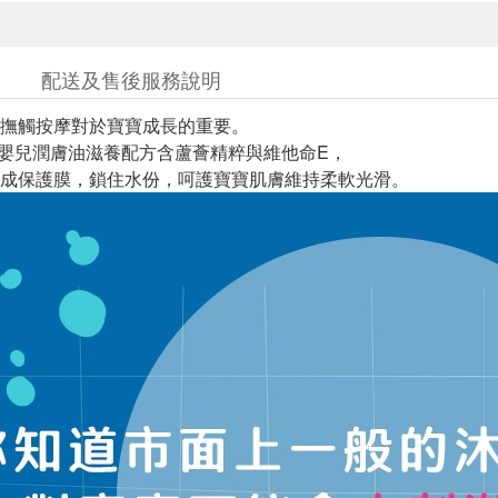
配送及售後服務說明
撫觸按摩對於寶寶成長的重要。
N'S嬰兒潤膚油滋養配方含蘆薈精粹與維他命E，
成保護膜，鎖住水份，呵護寶寶肌膚維持柔軟光滑。