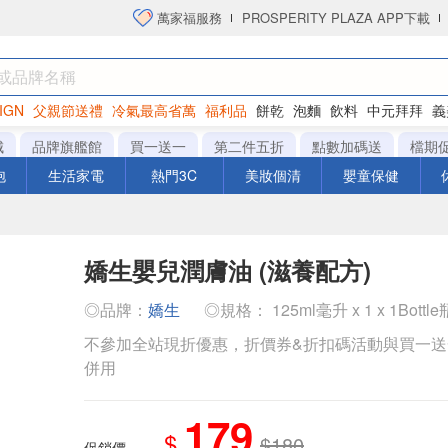
萬家福服務
PROSPERITY PLAZA APP下載
IGN
父親節送禮
冷氣最高省萬
福利品
餅乾
泡麵
飲料
中元拜拜
義
洋芋片
城
品牌旗艦館
買一送一
第二件五折
點數加碼送
檔期
泡
生活家電
熱門3C
美妝個清
嬰童保健
嬌生嬰兒潤膚油 (滋養配方)
◎品牌：
嬌生
◎規格： 125ml毫升 x 1 x 1Bottle
不參加全站現折優惠，折價券&折扣碼活動與買一
併用
179
$
$180
促銷價