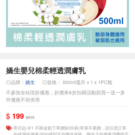
嬌生嬰兒棉柔輕透潤膚乳
◎品牌：
嬌生
◎規格： 500ml毫升 x 1 x 1PC瓶
不參加全站現折優惠，折價券&折扣碼活動與買一送一多
件優惠不得併用
$
199
$215
即日起-9/1 不限金額下單贈$200券(單筆不累贈，請注意訂單
如使用折價券/折扣碼則不符贈送資格，贈送之折價券消費指定