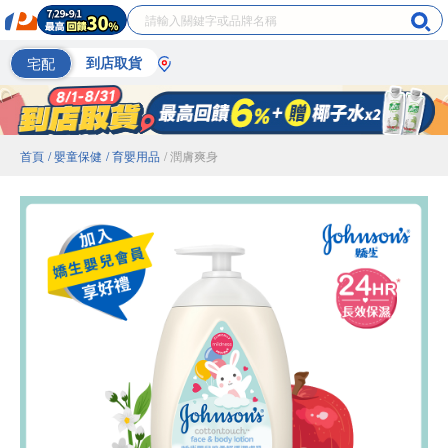
宅配
到店取貨
首頁
/ 嬰童保健
/ 育嬰用品
/ 潤膚爽身