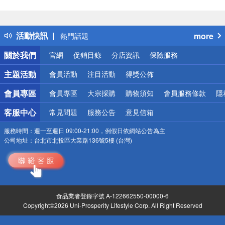
偏遠地區配送
詐騙網頁！請小心！
得獎公告
活動快訊
more
熱門話題
銀行優惠
關於我們
官網
促銷目錄
分店資訊
保險服務
偏遠地區配送
詐騙網頁！請小心！
主題活動
會員活動
注目活動
得獎公佈
會員專區
會員專區
大宗採購
購物須知
會員服務條款
隱
客服中心
常見問題
服務公告
意見信箱
服務時間：
週一至週日 09:00-21:00，例假日依網站公告為主
公司地址：
台北市北投區大業路136號5樓 (台灣)
食品業者登錄字號 A-122662550-00000-6
Copyright©2026 Uni-Prosperity Lifestyle Corp. All Right Reserved