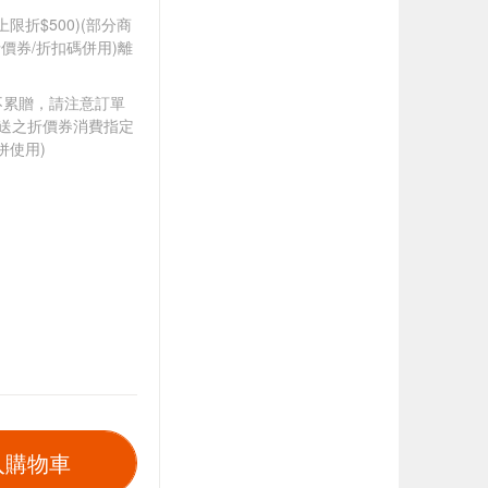
筆上限折$500)(部分商
價券/折扣碼併用)離
筆不累贈，請注意訂單
贈送之折價券消費指定
併使用)
入購物車