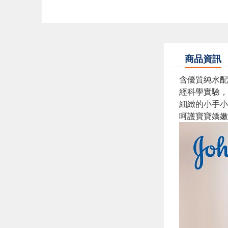
商品資訊
含優質純水配
經科學實驗，
細緻的小手小
呵護寶寶嬌嫩