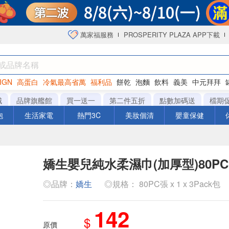
萬家福服務
PROSPERITY PLAZA APP下載
IGN
高蛋白
冷氣最高省萬
福利品
餅乾
泡麵
飲料
義美
中元拜拜
咖啡
城
品牌旗艦館
買一送一
第二件五折
點數加碼送
檔期
泡
生活家電
熱門3C
美妝個清
嬰童保健
嬌生嬰兒純水柔濕巾(加厚型)80PC
◎品牌：
嬌生
◎規格： 80PC張 x 1 x 3Pack包
142
$
原價