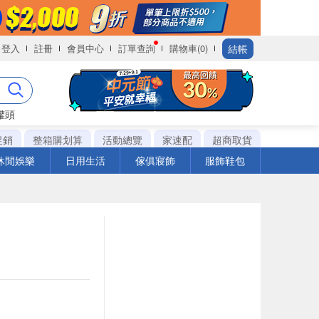
結帳
登入
註冊
會員中心
訂單查詢
購物車(0)
罐頭
促銷
整箱購划算
活動總覽
家速配
超商取貨
休閒娛樂
日用生活
傢俱寢飾
服飾鞋包