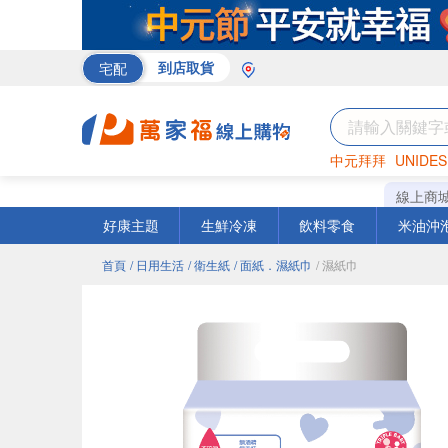
宅配
到店取貨
中元拜拜
UNIDES
米
巧克力
衛生紙
線上商
好康主題
生鮮冷凍
飲料零食
米油沖
首頁
/ 日用生活
/ 衛生紙
/ 面紙．濕紙巾
/ 濕紙巾