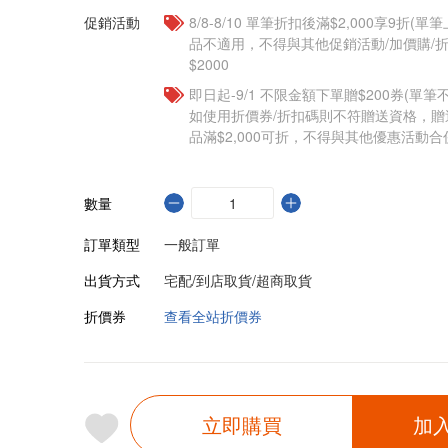
促銷活動
8/8-8/10 單筆折扣後滿$2,000享9折(單
品不適用，不得與其他促銷活動/加價購/折
$2000
即日起-9/1 不限金額下單贈$200券(單
如使用折價券/折扣碼則不符贈送資格，
品滿$2,000可折，不得與其他優惠活動合
數量
訂單類型
一般訂單
出貨方式
宅配/到店取貨/超商取貨
折價券
查看全站折價券
立即購買
加