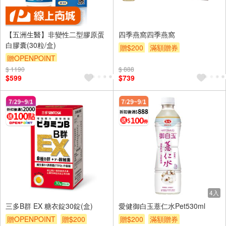
【五洲生醫】非變性二型膠原蛋
四季燕窩四季燕窩
白膠囊(30粒/盒)
贈$200
滿額贈券
贈OPENPOINT
$ 1190
$ 888
$599
$739
4入
三多B群 EX 糖衣錠30錠(盒)
愛健御白玉薏仁水Pet530ml
贈OPENPOINT
贈$200
贈$200
滿額贈券