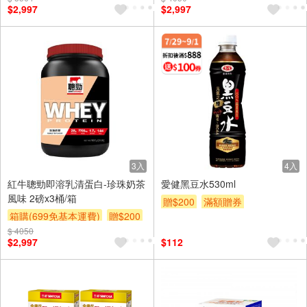
$2,997
$2,997
3入
4入
紅牛聰勁即溶乳清蛋白-珍珠奶茶
愛健黑豆水530ml
風味 2磅x3桶/箱
贈$200
滿額贈券
箱購(699免基本運費)
贈$200
$ 4050
$2,997
$112