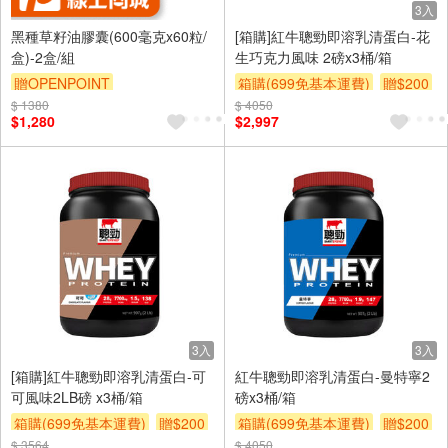
3入
黑種草籽油膠囊(600毫克x60粒/
[箱購]紅牛聰勁即溶乳清蛋白-花
盒)-2盒/組
生巧克力風味 2磅x3桶/箱
贈OPENPOINT
箱購(699免基本運費)
贈$200
$ 1380
$ 4050
$1,280
$2,997
3入
3入
[箱購]紅牛聰勁即溶乳清蛋白-可
紅牛聰勁即溶乳清蛋白-曼特寧2
可風味2LB磅 x3桶/箱
磅x3桶/箱
箱購(699免基本運費)
贈$200
箱購(699免基本運費)
贈$200
$ 3564
$ 4050