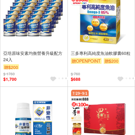
亞培原味安素均衡營養升級配方
三多專利高純度魚油軟膠囊60粒
24入
贈OPENPOINT
贈$200
贈$200
$ 1760
$ 760
$1,700
$688