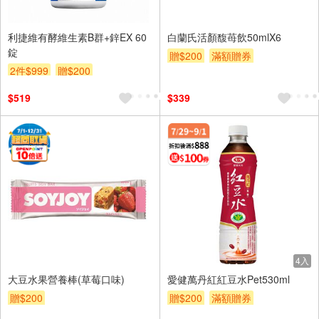
利捷維有酵維生素B群+鋅EX 60
白蘭氏活顏馥苺飲50mlX6
錠
贈$200
滿額贈券
2件$999
贈$200
$519
$339
4入
大豆水果營養棒(草莓口味)
愛健萬丹紅紅豆水Pet530ml
贈$200
贈$200
滿額贈券