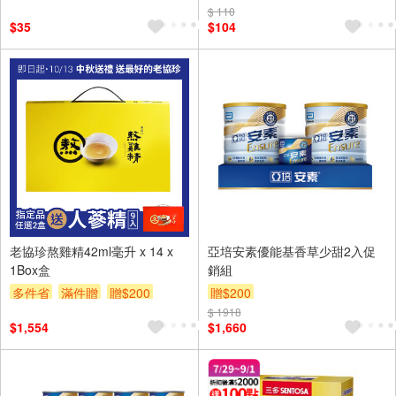
$ 110
$35
$104
老協珍熬雞精42ml毫升 x 14 x
亞培安素優能基香草少甜2入促
1Box盒
銷組
多件省
滿件贈
贈$200
贈$200
滿額贈券
$ 1918
$1,554
$1,660