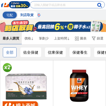
宅配
到店取貨
最多人購買
價格↓
筆劃少
上架時間↓
圖表
篩選
全部
佑全保健
信東保健
保健養生
保健