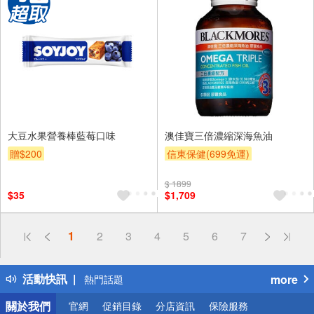
大豆水果營養棒藍莓口味
澳佳寶三倍濃縮深海魚油
贈$200
信東保健(699免運)
$ 1899
$35
$1,709
偏遠地區配送
1
2
3
4
5
6
7
詐騙網頁！請小心！
得獎公告
活動快訊
more
熱門話題
銀行優惠
關於我們
官網
促銷目錄
分店資訊
保險服務
偏遠地區配送