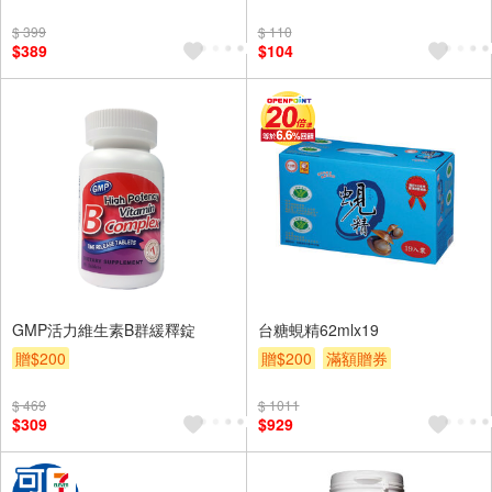
$ 399
$ 110
$389
$104
GMP活力維生素B群緩釋錠
台糖蜆精62mlx19
贈$200
贈$200
滿額贈券
$ 469
$ 1011
$309
$929