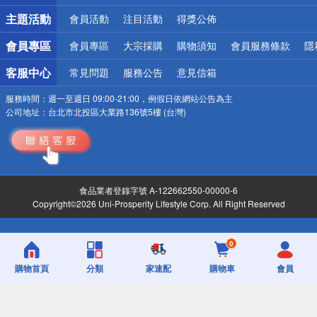
詐騙網頁！請小心！
主題活動
會員活動
注目活動
得獎公佈
會員專區
會員專區
大宗採購
購物須知
會員服務條款
隱
客服中心
常見問題
服務公告
意見信箱
服務時間：
週一至週日 09:00-21:00，例假日依網站公告為主
公司地址：
台北市北投區大業路136號5樓 (台灣)
食品業者登錄字號 A-122662550-00000-6
Copyright©2026 Uni-Prosperity Lifestyle Corp. All Right Reserved
0
購物首頁
分類
家速配
購物車
會員