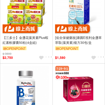
【三多士】金盞花葉黃素Plus蝦
[佑全保健藥妝]康圓E視利金盞草
紅素軟膠囊50粒(4盒組)
萃取(葉黃素)複方30包/盒
贈OPENPOINT
贈OPENPOINT
$ 3800
$2,750
$1,580